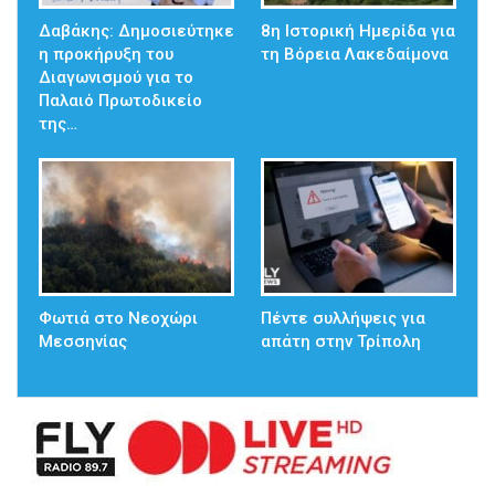
Δαβάκης: Δημοσιεύτηκε
8η Ιστορική Ημερίδα για
η προκήρυξη του
τη Βόρεια Λακεδαίμονα
Διαγωνισμού για το
Παλαιό Πρωτοδικείο
της…
Φωτιά στο Νεοχώρι
Πέντε συλλήψεις για
Μεσσηνίας
απάτη στην Τρίπολη