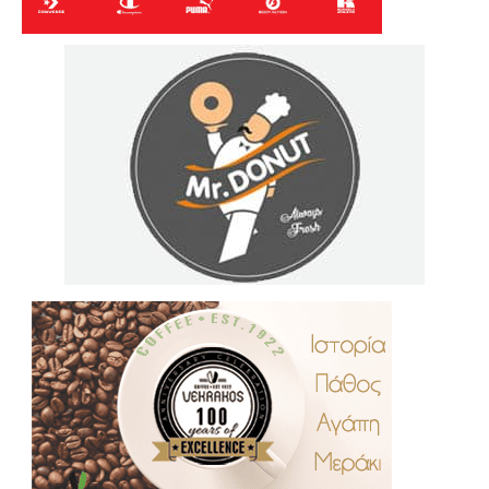
.
..
…