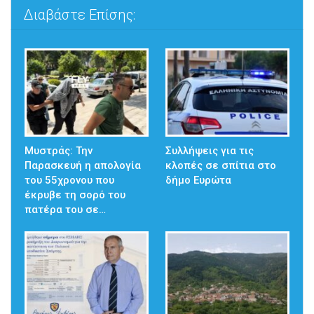
Διαβάστε Επίσης:
Μυστράς: Την
Συλλήψεις για τις
Παρασκευή η απολογία
κλοπές σε σπίτια στο
του 55χρονου που
δήμο Ευρώτα
έκρυβε τη σορό του
πατέρα του σε…