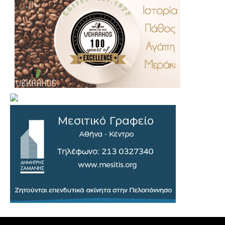
.
..
…