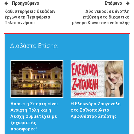
Προηγούμενο
Επόμενο
Καθυστερήσεις δεκάδων
Δύο νεκροί σε ένοπλη
έργων στη Περιφέρεια
επίθεση στο δικαστικό
Πελοποννήσου
μέγαρο Κωνσταντινούπολης
Διαβάστε Επίσης:
Απόψε η Σπάρτη είναι
Η Ελεωνόρα Ζουγανέλη
Ανοιχτή Πόλη και η
στο Σαϊνοπούλειο
Λέσχη συμμετέχει με
Αμφιθέατρο Σπάρτης
ξεχωριστές
προσφορές!