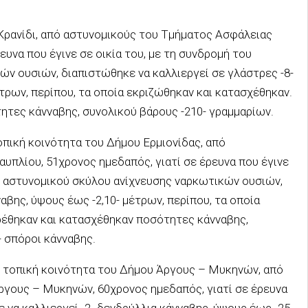
ο Κρανίδι, από αστυνομικούς του Τμήματος Ασφάλειας
ευνα που έγινε σε οικία του, με τη συνδρομή του
ν ουσιών, διαπιστώθηκε να καλλιεργεί σε γλάστρες -8-
τρων, περίπου, τα οποία εκριζώθηκαν και κατασχέθηκαν.
ητες κάνναβης, συνολικού βάρους -210- γραμμαρίων.
τοπική κοινότητα του Δήμου Ερμιονίδας, από
πλίου, 51χρονος ημεδαπός, γιατί σε έρευνα που έγινε
υ αστυνομικού σκύλου ανίχνευσης ναρκωτικών ουσιών,
αβης, ύψους έως -2,10- μέτρων, περίπου, τα οποία
ρέθηκαν και κατασχέθηκαν ποσότητες κάνναβης,
- σπόροι κάνναβης.
σε τοπική κοινότητα του Δήμου Άργους – Μυκηνών, από
γους – Μυκηνών, 60χρονος ημεδαπός, γιατί σε έρευνα
 να καλλιεργεί -2- δενδρύλλια κάνναβης, ύψους έως -25-