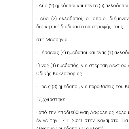
· Δύο (2) ημεδαποί και πέντε (5) αλλοδαπ
· Δύο (2) αλλοδαποί, οι οποίοι διέμεν
διοικητική διαδικασία επιστροφής τους.
στη Μεσσηνία:
· Τέσσερις (4) ημεδαποί και ένας (1) αλλοδ
· Ένας (1) ημεδαπός, για στέρηση Δελτίο
Οδικής Κυκλοφορίας.
· Τρεις (3) ημεδαποί, για παραβάσεις του
Εξιχνιάστηκε:
· από την Υποδιεύθυνση Ασφαλείας Καλαμ
έγινε την 17.11.2021 στην Καλαμάτα. Γ
49χρονου ημεδαπού, για κλοπή.