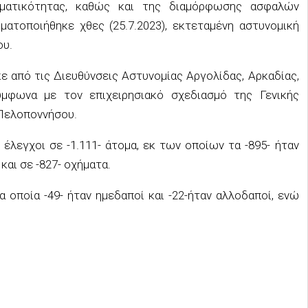
ηματικότητας, καθώς και της διαμόρφωσης ασφαλών
ατοποιήθηκε χθες (25.7.2023), εκτεταμένη αστυνομική
ου.
ε από τις Διευθύνσεις Αστυνομίας Αργολίδας, Αρκαδίας,
ύμφωνα με τον επιχειρησιακό σχεδιασμό της Γενικής
Πελοποννήσου.
 έλεγχοι σε -1.111- άτομα, εκ των οποίων τα -895- ήταν
και σε -827- οχήματα.
α οποία -49- ήταν ημεδαποί και -22-ήταν αλλοδαποί, ενώ