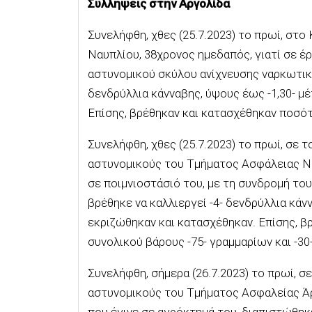
Συλλήψεις στην Αργολίδα
Συνελήφθη, χθες (25.7.2023) το πρωί, στ
Ναυπλίου, 38χρονος ημεδαπός, γιατί σε έρ
αστυνομικού σκύλου ανίχνευσης ναρκωτικώ
δενδρύλλια κάνναβης, ύψους έως -1,30- μέ
Επίσης, βρέθηκαν και κατασχέθηκαν ποσότ
Συνελήφθη, χθες (25.7.2023) το πρωί, σε 
αστυνομικούς του Τμήματος Ασφάλειας Ναυ
σε ποιμνιοστάσιό του, με τη συνδρομή το
βρέθηκε να καλλιεργεί -4- δενδρύλλια κάνν
εκριζώθηκαν και κατασχέθηκαν. Επίσης, β
συνολικού βάρους -75- γραμμαρίων και -30
Συνελήφθη, σήμερα (26.7.2023) το πρωί, 
αστυνομικούς του Τμήματος Ασφαλείας Άρ
που έγινε σε αγρόκτημά του, διαπιστώθηκε