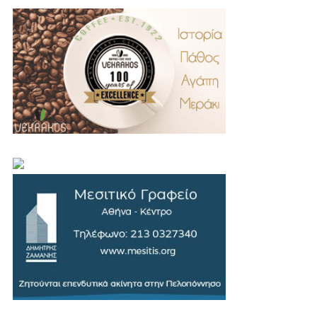
.
..
…