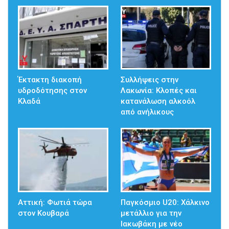
Έκτακτη διακοπή
Συλλήψεις στην
υδροδότησης στον
Λακωνία: Κλοπές και
Κλαδά
κατανάλωση αλκοόλ
από ανήλικους
Αττική: Φωτιά τώρα
Παγκόσμιο U20: Χάλκινο
στον Κουβαρά
μετάλλιο για την
Ιακωβάκη με νέο