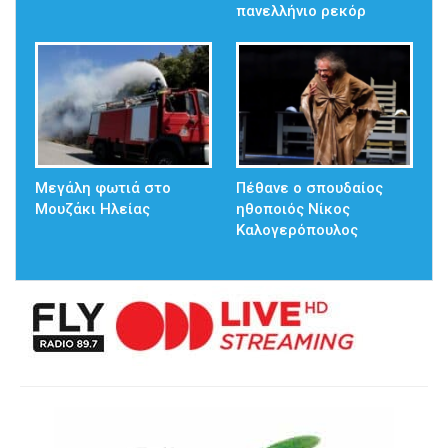
πανελλήνιο ρεκόρ
Μεγάλη φωτιά στο
Πέθανε ο σπουδαίος
Μουζάκι Ηλείας
ηθοποιός Νίκος
Καλογερόπουλος