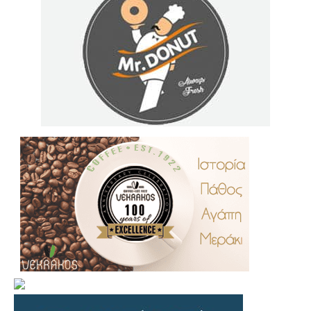
.
..
…