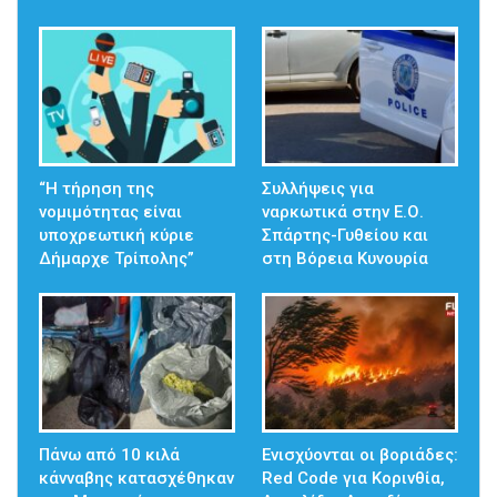
“Η τήρηση της
Συλλήψεις για
νομιμότητας είναι
ναρκωτικά στην Ε.Ο.
υποχρεωτική κύριε
Σπάρτης-Γυθείου και
Δήμαρχε Τρίπολης”
στη Βόρεια Κυνουρία
Πάνω από 10 κιλά
Ενισχύονται οι βοριάδες:
κάνναβης κατασχέθηκαν
Red Code για Κορινθία,