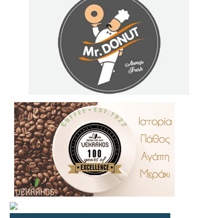
.
..
…