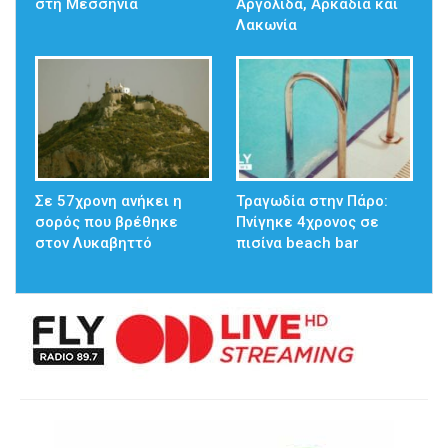
στη Μεσσηνία
Αργολίδα, Αρκαδία και
Λακωνία
Σε 57χρονη ανήκει η
Τραγωδία στην Πάρο:
σορός που βρέθηκε
Πνίγηκε 4χρονος σε
στον Λυκαβηττό
πισίνα beach bar