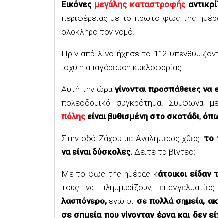
Εικόνες
μεγάλης καταστροφής
αντικρί
περιφέρειας με το πρώτο φως της ημέρ
ολόκληρο τον νομό.
Πριν από λίγο ήχησε το 112 υπενθυμίζον
ισχύ η απαγόρευση κυκλοφορίας.
Αυτή την ώρα
γίνονται προσπάθειες να 
πολεοδομικό συγκρότημα. Σύμφωνα μ
πόλης
είναι βυθισμένη στο σκοτάδι, όπ
Στην οδό Ζάχου με Αναλήψεως χθες,
το 
να είναι δύσκολες.
Δείτε το βίντεο:
Με το φως της ημέρας κ
άτοικοι είδαν 
τους να πλημμυρίζουν, επαγγελματίε
λασπόνερο,
ενώ οι
σε πολλά σημεία, ακ
σε σημεία που γίνονταν έργα και δεν ε