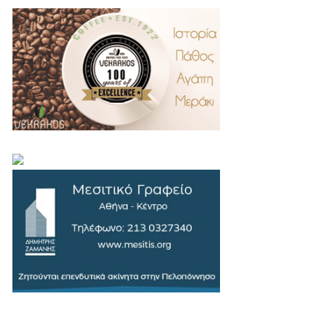
.
..
…