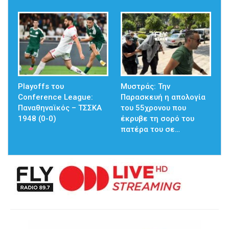
Playoffs του
Μυστράς: Την
Conference League:
Παρασκευή η απολογία
Παναθηναϊκός – ΤΣΣΚΑ
του 55χρονου που
1948 (0-0)
έκρυβε τη σορό του
πατέρα του σε…