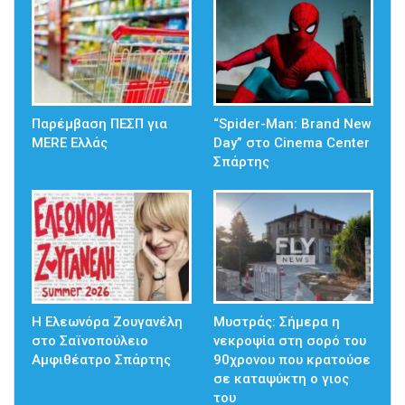
Παρέμβαση ΠΕΣΠ για
“Spider-Man: Brand New
MERE Ελλάς
Day” στο Cinema Center
Σπάρτης
Η Ελεωνόρα Ζουγανέλη
Mυστράς: Σήμερα η
στο Σαϊνοπούλειο
νεκροψία στη σορό του
Αμφιθέατρο Σπάρτης
90χρονου που κρατούσε
σε καταψύκτη ο γιος
του