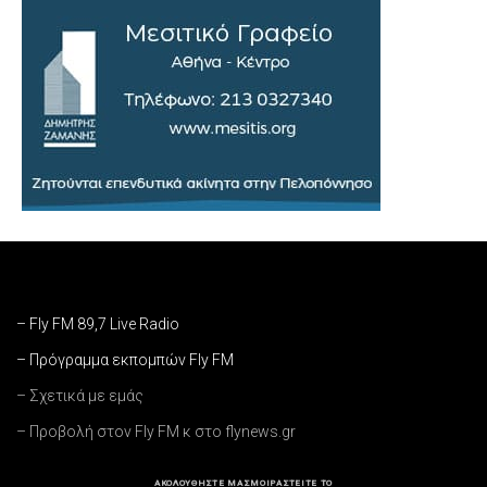
– Fly FM 89,7 Live Radio
– Πρόγραμμα εκπομπών Fly FM
– Σχετικά με εμάς
– Προβολή στον Fly FM κ στο flynews.gr
ΑΚΟΛΟΥΘΗΣΤΕ ΜΑΣ
ΜΟΙΡΑΣΤΕΙΤΕ ΤΟ