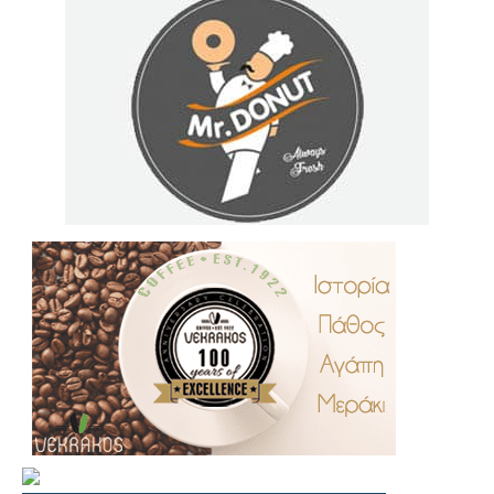
.
..
…