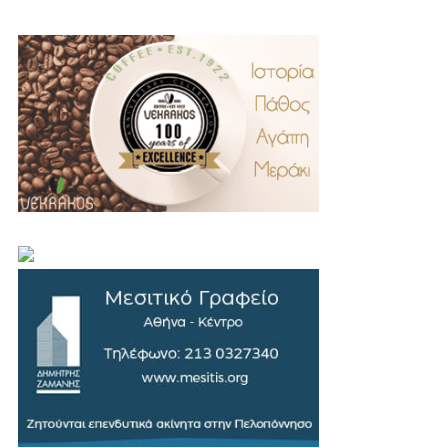
.
..
…