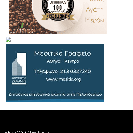
.
..
…
– Fly FM 89,7 Live Radio