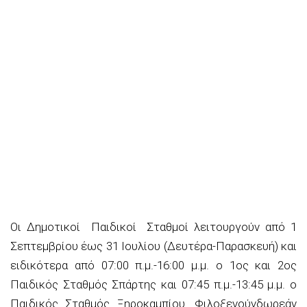
Οι Δημοτικοί Παιδικοί
Σταθμοί λειτουργούν από
1
Σεπτεμβρίου έως
31 Ιουλίου (Δευτέρα-Παρασκευή) και
ειδικότερα από
07:00 π.μ.-16:00
μ.μ
. ο
1
ος
και 2
ος
Παιδικός Σταθμός Σπάρτης και 07:45 π.μ.-13:45
μ.μ
. ο
Παιδικός Σταθμός Ξηροκαμπίου
. Φιλοξενούν
δωρεάν