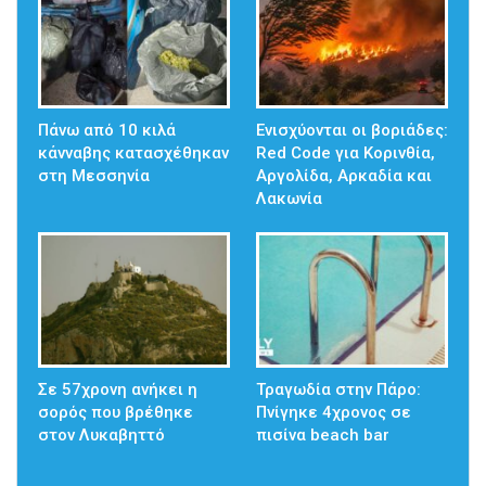
Πάνω από 10 κιλά
Ενισχύονται οι βοριάδες:
κάνναβης κατασχέθηκαν
Red Code για Κορινθία,
στη Μεσσηνία
Αργολίδα, Αρκαδία και
Λακωνία
Σε 57χρονη ανήκει η
Τραγωδία στην Πάρο:
σορός που βρέθηκε
Πνίγηκε 4χρονος σε
στον Λυκαβηττό
πισίνα beach bar