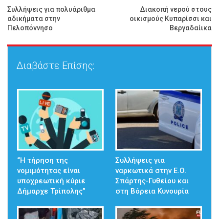
Συλλήψεις για πολυάριθμα
Διακοπή νερού στους
αδικήματα στην
οικισμούς Κυπαρίσσι και
Πελοπόννησο
Βεργαδαίικα
Διαβάστε Επίσης:
“Η τήρηση της
Συλλήψεις για
νομιμότητας είναι
ναρκωτικά στην Ε.Ο.
υποχρεωτική κύριε
Σπάρτης-Γυθείου και
Δήμαρχε Τρίπολης”
στη Βόρεια Κυνουρία