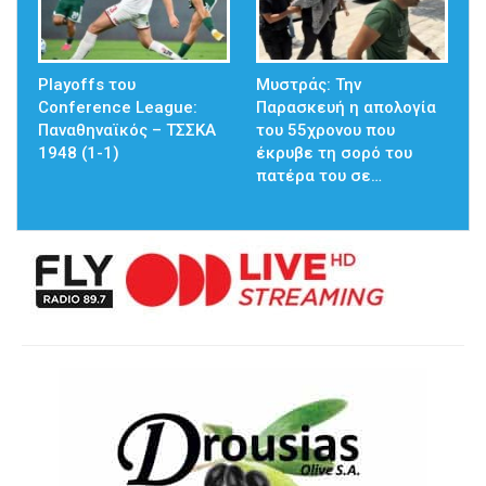
Playoffs του
Μυστράς: Την
Conference League:
Παρασκευή η απολογία
Παναθηναϊκός – ΤΣΣΚΑ
του 55χρονου που
1948 (1-1)
έκρυβε τη σορό του
πατέρα του σε…