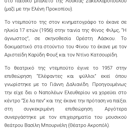
στο παιδικό μπαλέτο της Λουκίας Σακελλαροπούλου
(μαζί με την Ελένη Προκοπίου).
Το ντεμπούτο της στον κινηματογράφο το έκανε σε
ηλικία 17 ετών (1956) στην ταινία της Φίνος Φιλμς, “Η
άγνωστος”, σε σκηνοθεσία Ορέστη Λάσκου. Το
δοκιμαστικό στα στούντιο του Φίνου το έκανε με τον
Αριστείδη Καρύδη Φουξ και τον Ντίνο Κατσουρίδη.
Το θεατρικό της ντεμπούτο έγινε το 1957 στην
επιθεώρηση “Ελέφαντες και ψύλλοι” εκεί όπου
γνωρίστηκε με το Γιάννη Δαλιανίδη. Προηγουμένως
την είχε δει ο Ναπολέων Ελευθερίου να χορεύει στο
κέντρο “Σε λα πεν” και της έκανε την πρόταση να παίξει
στη συγκεκριμένη επιθεώρηση. Αργότερα
συνεργάστηκε με τον επιχειρηματία του μουσικού
θεάτρου Βασίλη Μπουρνέλη (Θέατρο Ακροπόλ).