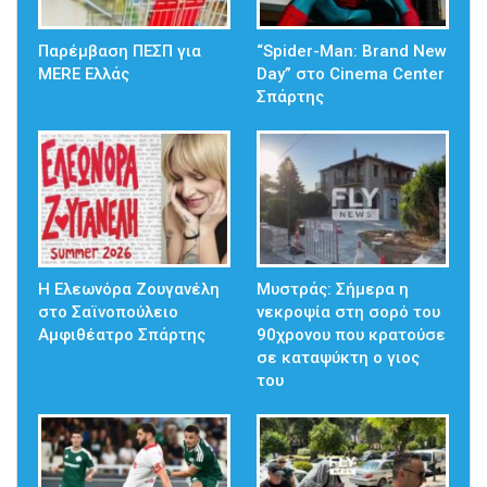
Παρέμβαση ΠΕΣΠ για
“Spider-Man: Brand New
MERE Ελλάς
Day” στο Cinema Center
Σπάρτης
Η Ελεωνόρα Ζουγανέλη
Mυστράς: Σήμερα η
στο Σαϊνοπούλειο
νεκροψία στη σορό του
Αμφιθέατρο Σπάρτης
90χρονου που κρατούσε
σε καταψύκτη ο γιος
του