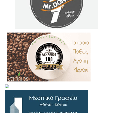
.
..
…