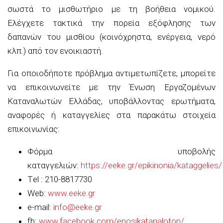
σωστά το μισθωτήριο με τη βοήθεια νομικού.
Ελέγχετε τακτικά την πορεία εξόφλησης των
δαπανών του μισθίου (κοινόχρηστα, ενέργεια, νερό
κλπ.) από τον ενοικιαστή.
Για οποιοδήποτε πρόβλημα αντιμετωπίζετε, μπορείτε
να επικοινωνείτε με την Ένωση Εργαζομένων
Καταναλωτών Ελλάδας, υποβάλλοντας ερωτήματα,
αναφορές ή καταγγελίες στα παρακάτω στοιχεία
επικοινωνίας:
Φόρμα υποβολής
καταγγελιών:
https://eeke.gr/epikinonia/kataggelies/
Τel : 210-8817730
Web:
www.eeke.gr
e-mail:
info@eeke.gr
fb:
www.facebook.com/enosikatanaloton/