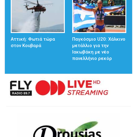
Αττική: Φωτιά τώρα
Παγκόσμιο U20: Χάλκινο
στον Κουβαρά
μετάλλιο για την
Ιακωβάκη με νέο
πανελλήνιο ρεκόρ