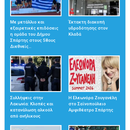
Με μετάλλιο και
Έκτακτη διακοπή
εξαιρετικές επιδόσεις
υδροδότησης στον
η ομάδα του Δήμου
Κλαδά
Σπάρτης στους 58ους
Διεθνείς…
Συλλήψεις στην
Η Ελεωνόρα Ζουγανέλη
Λακωνία: Κλοπές και
στο Σαϊνοπούλειο
κατανάλωση αλκοόλ
Αμφιθέατρο Σπάρτης
από ανήλικους