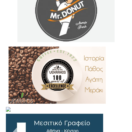
.
..
…