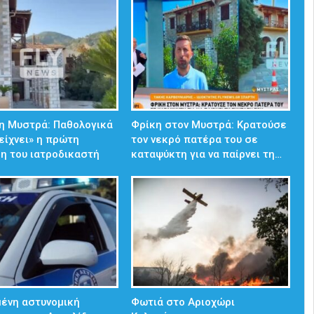
η Μυστρά: Παθολογικά
Φρίκη στον Μυστρά: Κρατούσε
δείχνει» η πρώτη
τον νεκρό πατέρα του σε
η του ιατροδικαστή
καταψύκτη για να παίρνει τη…
ένη αστυνομική
Φωτιά στο Αριοχώρι