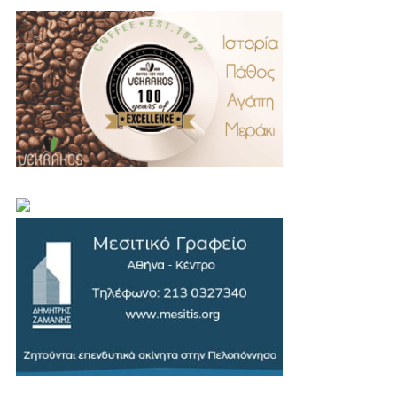
.
..
…