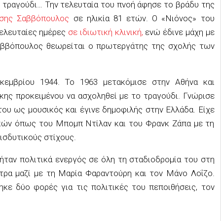
 τραγούδι… Την τελευταία του πνοή άφησε το βράδυ της
ύσης Σαββόπουλος
σε ηλικία 81 ετών. Ο «Νιόνος» του
τελευταίες ημέρες
σε ιδιωτική κλινική,
ενώ έδινε μάχη με
Σαββόπουλος θεωρείται ο πρωτεργάτης της σχολής των
κεμβρίου 1944. Το 1963 μετακόμισε στην Αθήνα και
κης προκειμένου να ασχοληθεί με το τραγούδι. Γνώρισε
του ως μουσικός και έγινε δημοφιλής στην Ελλάδα. Είχε
κών όπως του Μπομπ Ντίλαν και του Φρανκ Ζάπα με τη
εισδυτικούς στίχους.
 ήταν πολιτικά ενεργός σε όλη τη σταδιοδρομία του στη
ντρα μαζί με τη Μαρία Φαραντούρη και τον Μάνο Λοΐζο.
ηκε δύο φορές για τις πολιτικές του πεποιθήσεις, τον