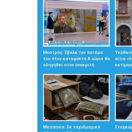
Μυστράς: Έβαλε τον πατέρα
Υπόθεσ
του στον καταψύκτη & αύριο θα
αίτια «
οδηγηθεί στον ανακριτή
εκτίμησ
Μεσσηνία: Σε ταχυδρομικό
Στοχευμ