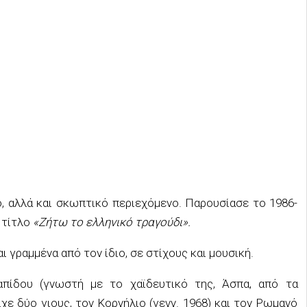
ό, αλλά και σκωπτικό περιεχόμενο. Παρουσίασε το 1986-
 τίτλο
«Ζήτω το ελληνικό τραγούδι».
 γραμμένα από τον ίδιο, σε στίχους και μουσική.
πίδoυ (γνωστή με το χαϊδευτικό της, Άσπα, από τα
ίχε δύο γιους, τoν Κoρνήλιo (γενν. 1968) και τoν Ρωμανό