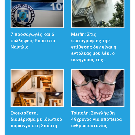
7 προσαγωγές και 6
Marfin: Στις
συλλήψεις Ρομά στο
φωτογραφίες της
Ναύπλιο
επίθεσης δεν είναι η
εντολέας μου λέει ο
συνήγορος της…
Ενοικιάζεται
Τρίπολη: Συνελήφθη
διαμέρισμα με ιδιωτικό
49χρονος για απόπειρα
πάρκινγκ στη Σπάρτη
ανθρωποκτονίας