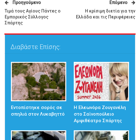
Προηγούμενο
Επόμενο
Τιμά τους Αγίους Πάντες ο
Η κρίσιμη διετία για την
Εμπορικός Σύλλογος
Ελλάδα και τις Περιφέρειες
Σπάρτης
Διαβάστε Επίσης:
Εντοπίστηκε σορός σε
Η Ελεωνόρα Ζουγανέλη
σπηλιά στον Λυκαβηττό
στο Σαϊνοπούλειο
Αμφιθέατρο Σπάρτης