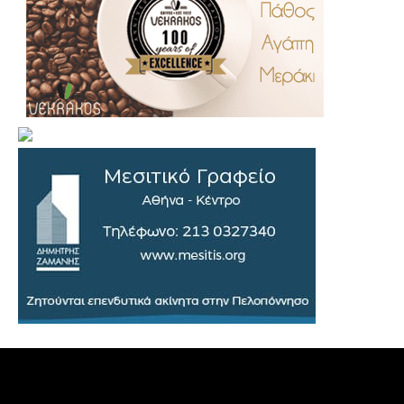
.
..
…