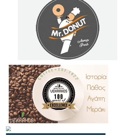
.
..
…