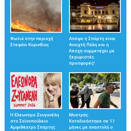
Φωτιά στην περιοχή
Απόψε η Σπάρτη είναι
Στεφάνι Κορινθίας
Ανοιχτή Πόλη και η
Λέσχη συμμετέχει με
ξεχωριστές
προσφορές!
Η Ελεωνόρα Ζουγανέλη
Μυστράς:
στο Σαϊνοπούλειο
Καταδικάστηκε σε 11
Αμφιθέατρο Σπάρτης
μήνες με αναστολή ο