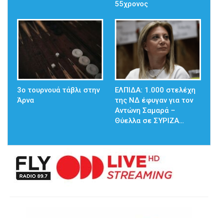
55χρονος
3ο τουρνουά τάβλι στην
ΕΛΠΙΔΑ: 1.000 στελέχη
Άρνα
της ΝΔ έφυγαν για τον
Αντώνη Σαμαρά –
Θύελλα σε ΣΥΡΙΖΑ…