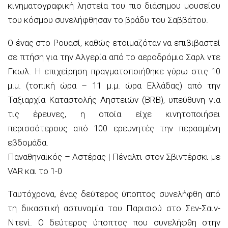
κινηματογραφική ληστεία του πιο διάσημου μουσείου
του κόσμου συνελήφθησαν το βράδυ του Σαββάτου.
Ο ένας στο Ρουασί, καθώς ετοιμαζόταν να επιβιβαστεί
σε πτήση για την Αλγερία από το αεροδρόμιο Σαρλ ντε
Γκωλ. Η επιχείρηση πραγματοποιήθηκε γύρω στις 10
μ.μ. (τοπική ώρα – 11 μ.μ. ώρα Ελλάδας) από την
Ταξιαρχία Καταστολής Ληστειών (BRB), υπεύθυνη για
τις έρευνες, η οποία είχε κινητοποιήσει
περισσότερους από 100 ερευνητές την περασμένη
εβδομάδα.
Παναθηναϊκός – Αστέρας | Πέναλτι στον Σβιντέρσκι με
VAR και το 1-0
Ταυτόχρονα, ένας δεύτερος ύποπτος συνελήφθη από
τη δικαστική αστυνομία του Παρισιού στο Σεν-Σαιν-
Ντενί. Ο δεύτερος ύποπτος που συνελήφθη στην