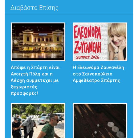
Διαβάστε Επίσης:
Απόψε η Σπάρτη είναι
Η Ελεωνόρα Ζουγανέλη
Ανοιχτή Πόλη και η
στο Σαϊνοπούλειο
Λέσχη συμμετέχει με
Αμφιθέατρο Σπάρτης
ξεχωριστές
προσφορές!