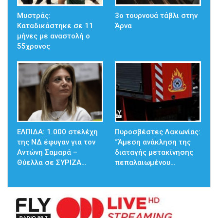
Μυστράς:
3ο τουρνουά τάβλι στην
Καταδικάστηκε σε 11
Άρνα
μήνες με αναστολή ο
55χρονος
ΕΛΠΙΔΑ: 1.000 στελέχη
Πυροσβέστες Λακωνίας:
της ΝΔ έφυγαν για τον
“Άμεση ανάκληση της
Αντώνη Σαμαρά –
διαταγής μετακίνησης
Θύελλα σε ΣΥΡΙΖΑ…
πεπαλαιωμένου…