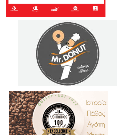
.
..
…