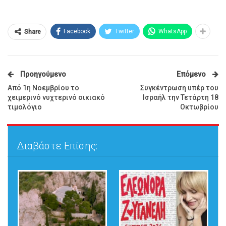
Facebook
Twitter
WhatsApp
Share
Προηγούμενο
Επόμενο
Από 1η Νοεμβρίου το
Συγκέντρωση υπέρ του
χειμερινό νυχτερινό οικιακό
Ισραήλ την Τετάρτη 18
τιμολόγιο
Οκτωβρίου
Διαβάστε Επίσης: