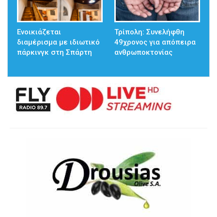
Ενοικιάζεται
Τρίπολη: Συνελήφθη
διαμέρισμα με ιδιωτικό
49χρονος για απόπειρα
πάρκινγκ στη Σπάρτη
ανθρωποκτονίας