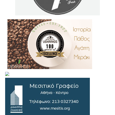
.
..
…