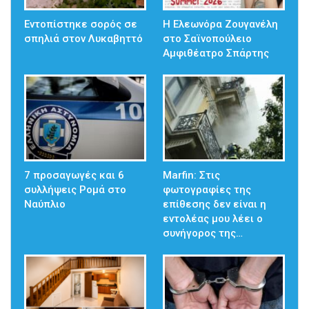
Εντοπίστηκε σορός σε
Η Ελεωνόρα Ζουγανέλη
σπηλιά στον Λυκαβηττό
στο Σαϊνοπούλειο
Αμφιθέατρο Σπάρτης
7 προσαγωγές και 6
Marfin: Στις
συλλήψεις Ρομά στο
φωτογραφίες της
Ναύπλιο
επίθεσης δεν είναι η
εντολέας μου λέει ο
συνήγορος της…