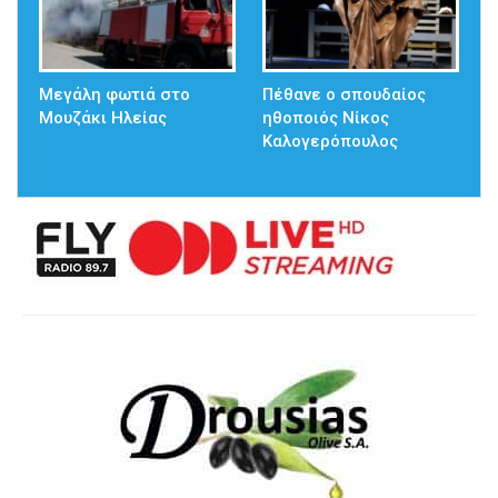
Μεγάλη φωτιά στο
Πέθανε ο σπουδαίος
Μουζάκι Ηλείας
ηθοποιός Νίκος
Καλογερόπουλος