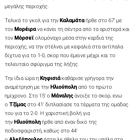
μεγάλης περιοχής.
Τελικά το γκολ για την
Καλαμάτα
ήρθε στο 67′ με
τον
Μορέιρα
να κάνει τη σέντρα από τα αριστερά και
τον
Μόρσεϊ
ολομόναχο μέσα στην καρδιά της
περιοχής, να την στέλνει με κεφαλιά στα αντίπαλα
δίχτυα για το 1-0, σκορ που έμεινε μέχρι και το
τελευταίο σφύριγμα της λήξης.
Την ίδια ώρα η
Κηφισιά
καθάρισε γρήγορα την
αναμέτρηση με την
Ηλιούπολη
από το πρώτο
ημίχρονο. Στο 15′ ο
Μάναλης
άνοιξε το σκορ, ενώ
ο
Τζίμας
στο 41′ διπλασίασε τα τέρματα της ομάδας
του για το 2-0. Η χαριστική βολή για
την
Ηλιούπολη
ήρθε από έναν δικό της
ποδοσφαιριστή, καθώς στο 44′
ο
Αλεξόπουλος
έστειλε άθελα του την μπάλα στα