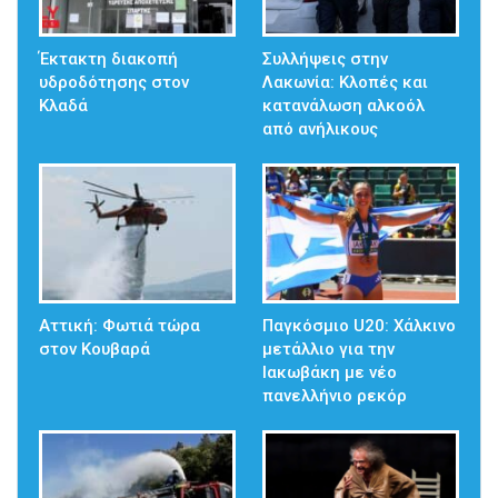
Έκτακτη διακοπή
Συλλήψεις στην
υδροδότησης στον
Λακωνία: Κλοπές και
Κλαδά
κατανάλωση αλκοόλ
από ανήλικους
Αττική: Φωτιά τώρα
Παγκόσμιο U20: Χάλκινο
στον Κουβαρά
μετάλλιο για την
Ιακωβάκη με νέο
πανελλήνιο ρεκόρ