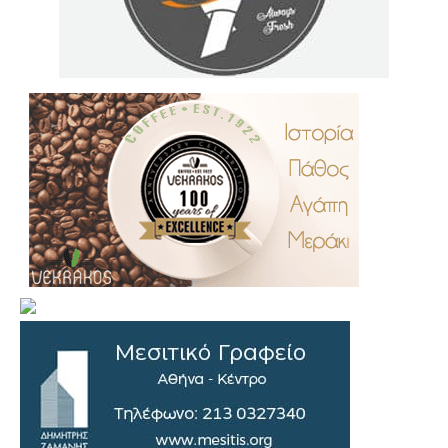
.
..
…