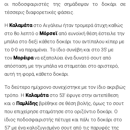
οι ποδοσφαιριστές της σημάδεψαν το δοκάρι σε
τέσσερις διαφορετικές φάσεις.
Η
Καλαμάτα
στο Αιγάλεω ήταν τρομερά άτυχη καθώς
στο 8ο λεπτό ο
Μόρσεϊ
από ευνοϊκή θέση έστειλε την
μπάλα στο δεξί κάθετο δοκάρι του αντίπαλου κίπερ με
το 0-0 να παραμένει. Το ίδιο συνέβη και στο 35′ με
τον
Μορέιρα
να εξαπολύει ένα δυνατό σουτ από
απόσταση, με την μπάλα να σταματάει στο αριστερό,
αυτή τη φορά, κάθετο δοκάρι.
Το δεύτερο ημίχρονο συνεχίστηκε με τον ίδιο ακριβώς
τρόπο. Η
Καλαμάτα
στο 53′ έφυγε στην αντεπίθεση
και ο
Παμλίδης
βρέθηκε σε θέση βολής, όμως το σουτ
που επιχείρησε σταμάτησε στο οριζόντιο δοκάρι. Ο
ίδιος ποδοσφαιριστής πέτυχε και πάλι το δοκάρι στο
57′ με ένα καλοζυγισμένο σουτ από τις παρυφές της