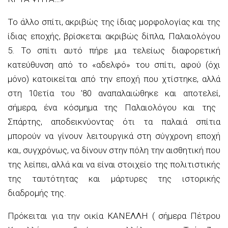
Το άλλο σπίτι, ακριβώς της ίδιας μορφολογίας και της
ίδιας εποχής
,
βρίσκεται ακριβώς δίπλα,
Παλαιολόγου
5
. Το σπίτι αυτό πήρε μια τελείως διαφορετική
κατεύθυνση από το «αδελφό» του
σπίτι
, αφού
(
όχι
μόνο
)
κατοικείται από την εποχή που χτίστηκε, αλλά
στη 10ετία του ’80
αναπαλαιώθηκε και αποτελεί
,
σήμερα
,
ένα κόσμημα της Παλαιολόγου και της
Σπάρτης, αποδεικνύοντας ότι τα παλαιά σπίτια
μπορούν
να γίνουν λειτουργικά στη σύγχρονη εποχή
και
,
συγχρόνως
,
να δίνουν στην πόλη την αισθητική που
της λείπει
,
αλλά και να είναι στοιχείο της πολιτιστικής
της ταυτότητας και μάρτυρες της ιστορικής
διαδρομής της.
Πρόκειται για την
οικία ΚΑΝΕΛΛΗ
( σήμερα Πέτρου