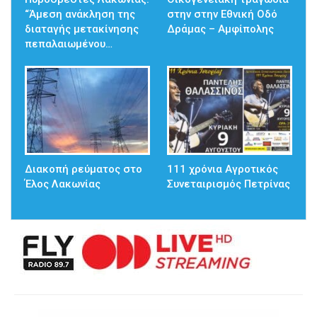
“Άμεση ανάκληση της
στην στην Εθνική Οδό
διαταγής μετακίνησης
Δράμας – Αμφίπολης
πεπαλαιωμένου…
Διακοπή ρεύματος στο
111 χρόνια Αγροτικός
Έλος Λακωνίας
Συνεταιρισμός Πετρίνας