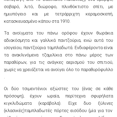
σοβαρό, λιτό, διώροφο, πλινθόκτιστο σπίτι,
με
ημιυπόγειο και
με
τετράρριχτη
κεραμοσκεπή,
κατασκευασμένο κάπου στα 19
1
0.
Τα ανοίγματα του πάνω ορόφου έχουν
θωράκια
αδιακόσμητα και
γαλλικά παντζούρια
,
ενώ αυτά του
ισογείου
,
παντζούρια
ταμπλαδωτά
. Ενδιαφέροντα είναι
τα
ανακλινόμενα
τζαμιλίκια στο πάνω μέρος των
παραθύρων
,
για τις ανάγκες αερισμού του σπιτιού
,
χωρίς να χρειάζεται να ανοίγει όλο το παραθυρόφυλλο
.
Οι δύο τσιμεντένιοι εξώστες του
(ένας σε κάθε
πρόσοψη)
,
έχουν
ωραία, περίτεχνα σφυρήλατα
κιγκλιδώματα
(
καράβολα
)
. Είχε
δυο
ξύλινες
(κλασικές)
ταμπλαδωτές
πόρτες εισόδου (μία για τον