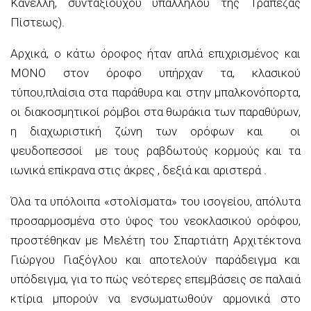
Κανελλή
, συνταξιούχου υπαλλήλου της Τράπεζας
Πίστεως).
Αρχικά
, ο κάτω όροφος ήταν απλά
επιχρισμέν
ος
και
ΜΟΝΟ στον όροφο υπήρχαν τα
,
κλασικού
τύπου
,
πλαίσια στα παράθυρα και στην μπαλκονόπορτα
,
οι
διακοσμητικοί
ρόμβοι στα θωράκια των παραθύρων,
η διαχωριστική ζώνη
των
ορόφων
και
οι
ψευδοπεσσοί
με
τους
ραβδωτούς κορμούς και
τα
ιωνικά επίκρανα στις άκρες , δεξιά και αριστερά .
Όλα τα
υπόλοιπα
«στολίσματα» του ισογείου
, απόλυτα
προσαρμοσμένα στο ύφος του νεοκλασικού ορόφου,
προστέθηκαν με Μελέτη του Σπαρτιάτη
Αρχιτέκτονα
Γιώργου
Γιαξόγλου
και αποτελούν παράδειγμα
και
υπόδειγμα
,
για το πώς νεότερες επεμβάσεις σε παλ
α
ιά
κτίρια
μπορούν
να ενσωματωθούν αρμονικά στο