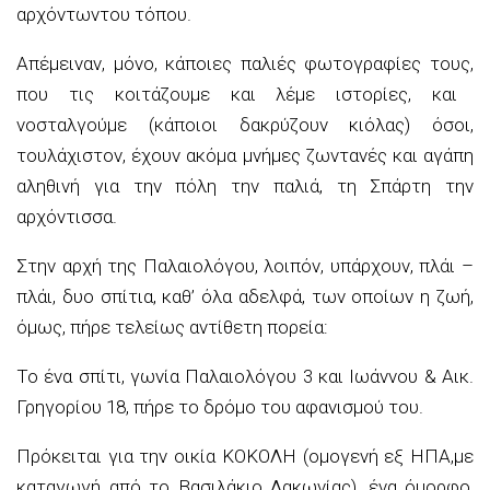
αρχό
ν
των
του τόπου
.
Απέμειναν
,
μόνο
,
κάποιες
παλιές φωτογραφίες
τους,
που τις κοιτάζουμε και λέμε ιστορίες, και
νοσταλγούμε (κάποιοι δακρύζουν κιόλας) όσοι,
τουλάχιστον, έχουν ακόμα μνήμες ζωντανές και αγάπη
αληθινή για την πόλη την παλιά,
τη Σπάρτη
την
αρχόντισσα.
Στην αρχή της Παλαιολόγου,
λοιπόν,
υπάρχουν, πλάι –
πλάι, δυο σπίτια
,
καθ’ όλα
αδελφά
, των οποίων η ζωή
,
όμως,
πήρε τελείως αντίθετη
πορεία
:
Το ένα
σπίτι
, γωνία
Παλαιολόγου 3 και Ιωάννου &
Αικ
.
Γρηγορίου 18
,
πήρε το δρόμο του αφανισμού του.
Πρόκειται για την
οικία ΚΟΚΟΛΗ
(ομογενή
εξ
ΗΠΑ
,
με
καταγωγή από το
Βασιλάκι
ο
Λακωνίας), ένα όμορφο,