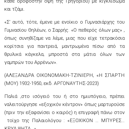
κάθε όροφο
στην όψη της Γρηγορίου
) με κιγκλίδωμα
και τζάμι.
«Σ’ αυτό, τότε, έμενε με ενοίκιο ο Γυμνασιάρχης του
Γυμνασίου Θηλέων, ο Σαρρής. «Ο πεθερός όλων μας» ,
όπως συνηθίζαμε να λέμε, μιας που είχε τετρακόσια
κορίτσια για παντρειά, μαντρωμένα πίσω από τα
θρυλικά κάγκελα, μπροστά στα μάτια όλων των
γαμπρών του Αρρένων».
(
ΑΛΕΞΑΝΔΡΑ ΟΙΚΟΝΟΜΑΚΗ-ΤΖΙΝΙΕΡΗ, «Η ΣΠΑΡΤΗ
(ΜΟΥ) 1932-1950,
εκδ
. ΑΡΓΟΝΑΥΤΗΣ-2023
)
Παλιά ,στο ισόγειό του
ή στο ημιυπόγειο,
πρέπει
να
λειτούργησε
«
εξοχικόν
κέντρον
»
όπως μαρτυρούσε
(πριν την εξαφανίσει ο καιρός) η επιγραφή πάνω στον
τοίχο της Παλαιολόγου :
«ΕΞΟΧΙΚΟΝ … ΜΠΥΡΕΣ…
ΚΡΥΑ ΨΗΤΑ…»