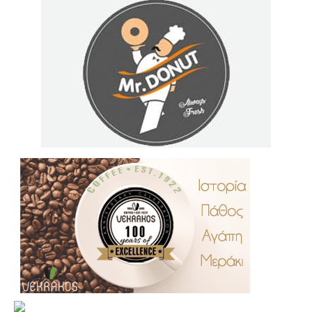
.
..
…