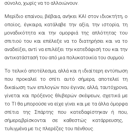
σύνολο
,
χωρίς να το αλλοιώνουν.
Μερίδιο επαίνου, βέβαια,
ανήκει
ΚΑΙ στον ιδιοκτήτη
,
ο
οποίος, έγκαιρα, κατάλαβε την αξία, την ιστορία, τη
μοναδικότητα και την ομορφιά της απλότητας του
σπιτιού του
και επέλεξε να το διατηρήσει και να το
αναδείξει, αντί να επιλέξει την κατεδάφισή του και την
αντικατάστασή του από μια πολυκατοικία του συρμού
.
Το τελικό αποτέλεσμα
,
αλλά
και η
ιδιαίτερη
εντύπωση
που προκαλεί το σπίτι αυτό σήμερα, αποτελεί τη
δικαίωση των επιλογών που έγιναν,
αλλά, ταυτόχρονα,
γίνεται και πρόξενος θλιβερών σκέψεων
,
σχετικά με
το ΤΙ θα μπορούσε να είχε γίνει και με τα
άλλα
όμορφα
σπίτια της Σπάρτης που κατεδαφίστηκαν ή που
,
σήμερα
,
βρίσκονται σε καθεστώς κατάρρευσης,
τυλιγμένα με τις πλερέζες του πένθους.