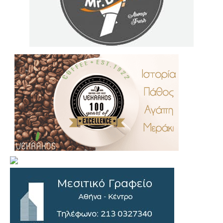
.
..
…