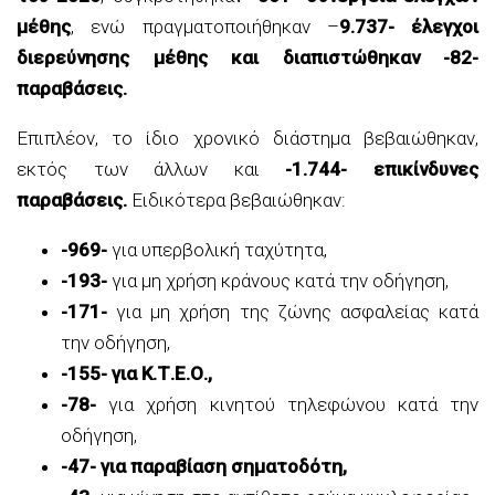
μέθης
, ενώ πραγματοποιήθηκαν –
9.737- έλεγχοι
διερεύνησης μέθης και διαπιστώθηκαν -82-
παραβάσεις.
Επιπλέον, το ίδιο χρονικό διάστημα βεβαιώθηκαν,
εκτός των άλλων και
-1.744- επικίνδυνες
παραβάσεις.
Ειδικότερα βεβαιώθηκαν:
-969-
για υπερβολική ταχύτητα,
-193-
για μη χρήση κράνους κατά την οδήγηση,
-171-
για μη χρήση της ζώνης ασφαλείας κατά
την οδήγηση,
-155- για Κ.Τ.Ε.Ο.,
-78-
για χρήση κινητού τηλεφώνου κατά την
οδήγηση,
-47- για παραβίαση σηματοδότη,