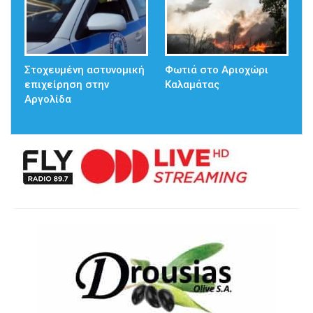
Στοχευμένη αστυνομική
Φωτιά στο Αριοχώρι
επιχείρηση στην
Καλαμάτας
Αργολίδα