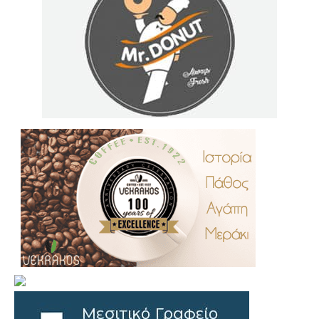
.
..
…