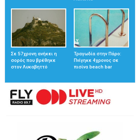
Σε 57χρονη ανήκει η
Τραγωδία στην Πάρο:
σορός που βρέθηκε
Πνίγηκε 4χρονος σε
στον Λυκαβηττό
πισίνα beach bar