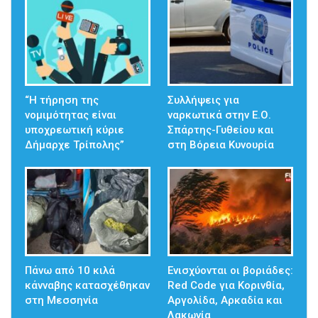
“Η τήρηση της
Συλλήψεις για
νομιμότητας είναι
ναρκωτικά στην Ε.Ο.
υποχρεωτική κύριε
Σπάρτης-Γυθείου και
Δήμαρχε Τρίπολης”
στη Βόρεια Κυνουρία
Πάνω από 10 κιλά
Ενισχύονται οι βοριάδες:
κάνναβης κατασχέθηκαν
Red Code για Κορινθία,
στη Μεσσηνία
Αργολίδα, Αρκαδία και
Λακωνία