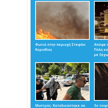
Φωτιά στην περιοχή Στεφάνι
Απόψε η
Κορινθίας
Πόλη κα
με ξεχ
Μυστράς: Καταδικάστηκε σε
3ο τουρ