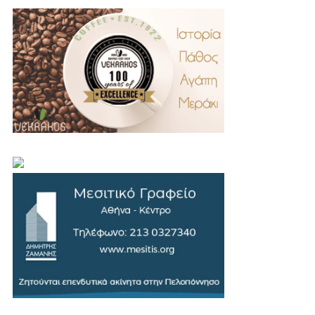
.
..
…