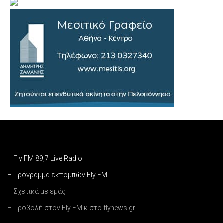
– Fly FM 89,7 Live Radio
– Πρόγραμμα εκπομπών Fly FM
– Σχετικά με εμάς
– Προβολή στον Fly FM κ στο flynews.gr