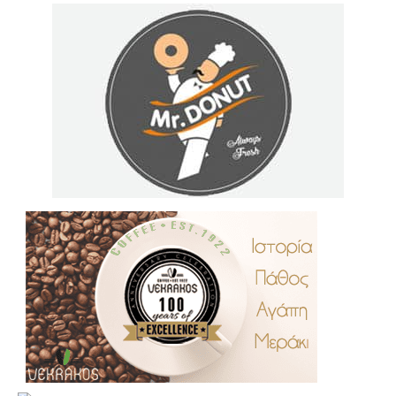
.
..
…