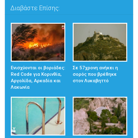
Διαβάστε Επίσης:
Ενισχύονται οι βοριάδες:
Σε 57χρονη ανήκει η
Red Code για Κορινθία,
σορός που βρέθηκε
Αργολίδα, Αρκαδία και
στον Λυκαβηττό
Λακωνία