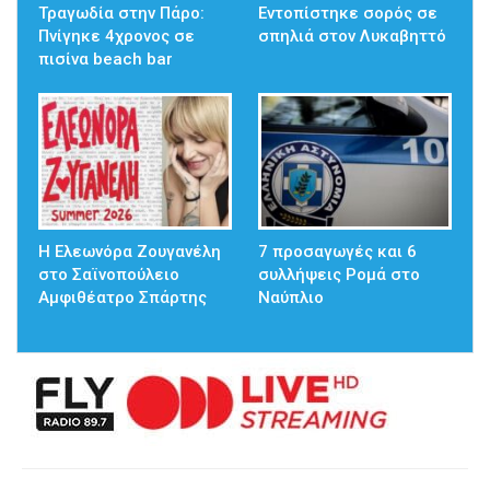
Τραγωδία στην Πάρο:
Εντοπίστηκε σορός σε
Πνίγηκε 4χρονος σε
σπηλιά στον Λυκαβηττό
πισίνα beach bar
Η Ελεωνόρα Ζουγανέλη
7 προσαγωγές και 6
στο Σαϊνοπούλειο
συλλήψεις Ρομά στο
Αμφιθέατρο Σπάρτης
Ναύπλιο