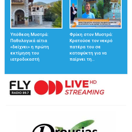
Υπόθεση Μυστρά:
Φρίκη στον Μυστρά:
Παθολογικά αίτια
Κρατούσε τον νεκρό
«δείχνει» η πρώτη
πατέρα του σε
εκτίμηση του
καταψύκτη για να
ιατροδικαστή
παίρνει τη…