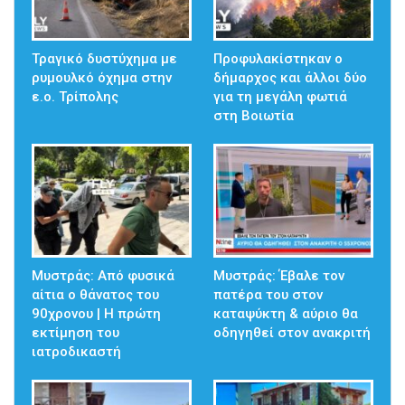
Τραγικό δυστύχημα με
Προφυλακίστηκαν ο
ρυμουλκό όχημα στην
δήμαρχος και άλλοι δύο
ε.ο. Τρίπολης
για τη μεγάλη φωτιά
στη Βοιωτία
Μυστράς: Από φυσικά
Μυστράς: Έβαλε τον
αίτια ο θάνατος του
πατέρα του στον
90χρονου | Η πρώτη
καταψύκτη & αύριο θα
εκτίμηση του
οδηγηθεί στον ανακριτή
ιατροδικαστή