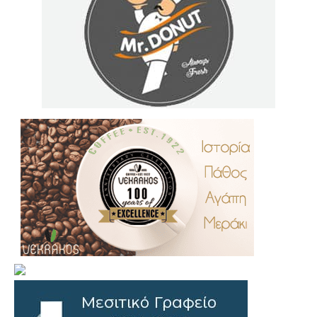
.
..
…