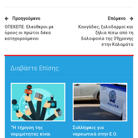
Προηγούμενο
Επόμενο
ΟΠΕΚΕΠΕ: Ελεύθεροι με
Καυγάδες, ξυλοδαρμοί και
όρους οι πρώτοι δέκα
ζήλια πίσω από τη
κατηγορούμενοι
δολοφονία της 39χρονης
στην Καλαμάτα
Διαβάστε Επίσης:
“Η τήρηση της
Συλλήψεις για
νομιμότητας είναι
ναρκωτικά στην Ε.Ο.