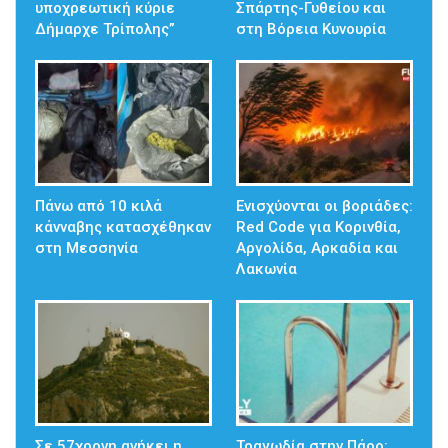
υποχρεωτική κύριε
Σπάρτης-Γυθείου και
Δήμαρχε Τρίπολης”
στη Βόρεια Κυνουρία
Πάνω από 10 κιλά
Ενισχύονται οι βοριάδες:
κάνναβης κατασχέθηκαν
Red Code για Κορινθία,
στη Μεσσηνία
Αργολίδα, Αρκαδία και
Λακωνία
Σε 57χρονη ανήκει η
Τραγωδία στην Πάρο: