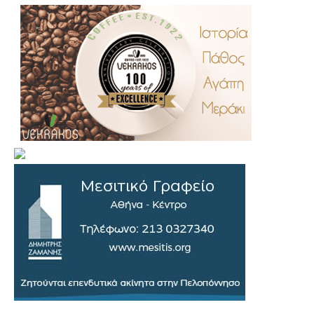
.
..
…