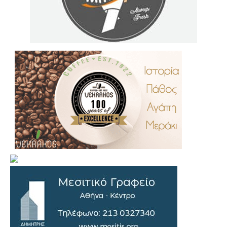
.
..
…