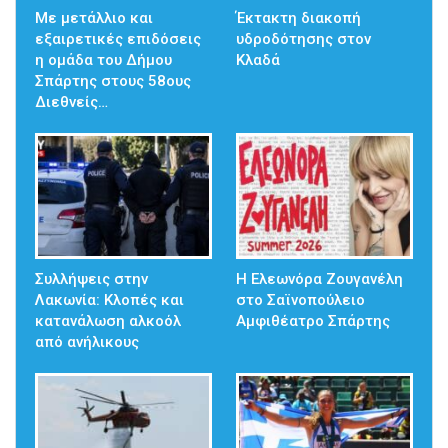
Με μετάλλιο και
Έκτακτη διακοπή
εξαιρετικές επιδόσεις
υδροδότησης στον
η ομάδα του Δήμου
Κλαδά
Σπάρτης στους 58ους
Διεθνείς…
Συλλήψεις στην
Η Ελεωνόρα Ζουγανέλη
Λακωνία: Κλοπές και
στο Σαϊνοπούλειο
κατανάλωση αλκοόλ
Αμφιθέατρο Σπάρτης
από ανήλικους