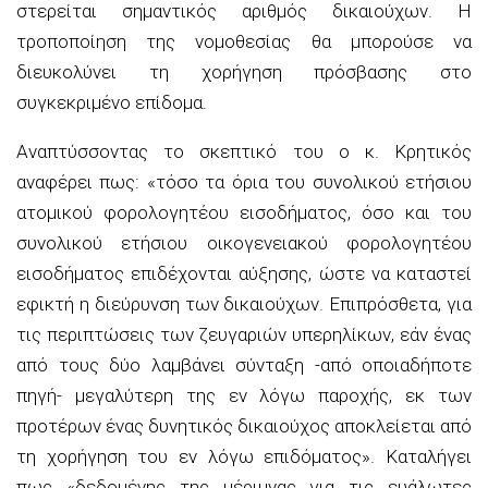
στερείται σημαντικός αριθμός δικαιούχων. Η
τροποποίηση της νομοθεσίας θα μπορούσε να
διευκολύνει τη χορήγηση πρόσβασης στο
συγκεκριμένο επίδομα.
Αναπτύσσοντας το σκεπτικό του ο κ. Κρητικός
αναφέρει πως: «τ
όσο τα όρια του συνολικού ετήσιου
ατομικού φορολογητέου εισοδήματος, όσο και του
συνολικού ετήσιου οικογενειακού φορολογητέου
εισοδήματος επιδέχονται αύξησης, ώστε να καταστεί
εφι
κτή η διεύρυνση των δικαιούχων.
Επιπρόσθετα, για
τις περιπτώσεις των ζευγαριών υπερηλίκων, εάν ένας
από τους δύο λαμβάνει σύνταξη -από οποιαδήποτε
πηγή- μεγαλύτερη της εν λόγω παροχής, εκ των
προτέρων ένας δυνητικός δικαιούχος αποκλείεται από
τη
χορήγηση του εν λόγω επιδόματος». Καταλήγει
πως «δ
εδομένης της μέριμνας για τις ευάλωτες