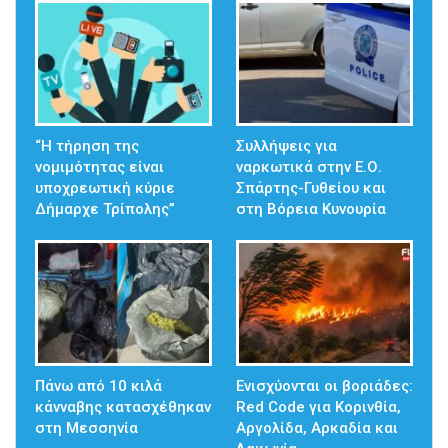
“Η τήρηση της
Συλλήψεις για
νομιμότητας είναι
ναρκωτικά στην Ε.Ο.
υποχρεωτική κύριε
Σπάρτης-Γυθείου και
Δήμαρχε Τρίπολης”
στη Βόρεια Κυνουρία
Πάνω από 10 κιλά
Ενισχύονται οι βοριάδες:
κάνναβης κατασχέθηκαν
Red Code για Κορινθία,
στη Μεσσηνία
Αργολίδα, Αρκαδία και