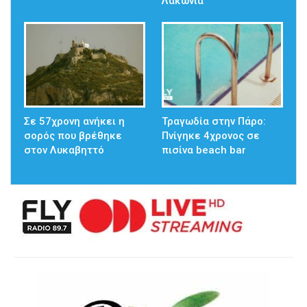
Λακωνία
Σε 57χρονη ανήκει η
Τραγωδία στην Πάρο:
σορός που βρέθηκε
Πνίγηκε 4χρονος σε
στον Λυκαβηττό
πισίνα beach bar