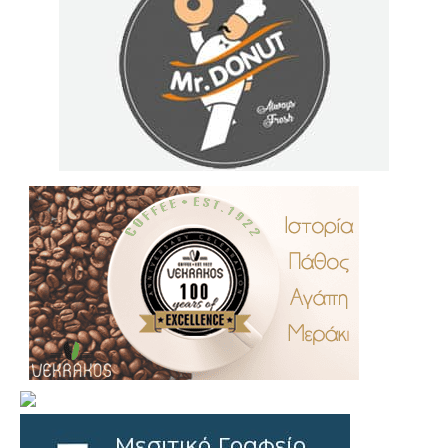
.
..
…