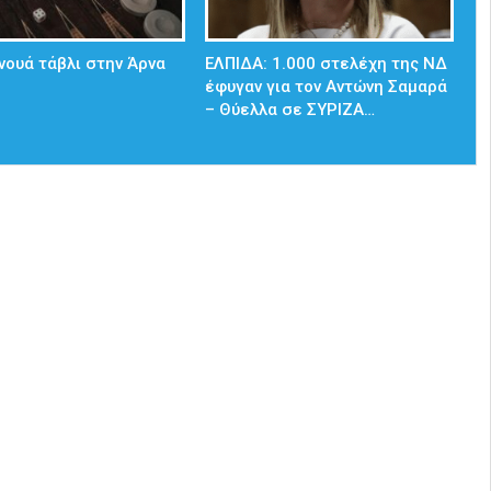
νουά τάβλι στην Άρνα
ΕΛΠΙΔΑ: 1.000 στελέχη της ΝΔ
έφυγαν για τον Αντώνη Σαμαρά
– Θύελλα σε ΣΥΡΙΖΑ…