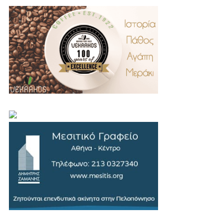
.
..
…