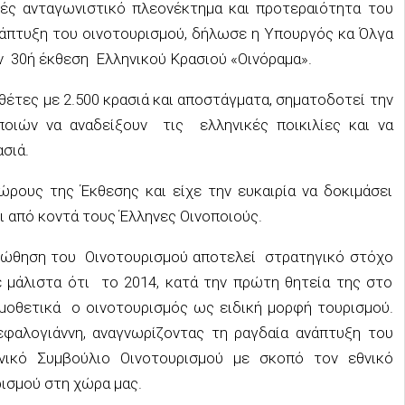
νές ανταγωνιστικό πλεονέκτημα και προτεραιότητα του
νάπτυξη του οινοτουρισμού, δήλωσε η Υπουργός κα Όλγα
ν 30ή έκθεση Ελληνικού Κρασιού «Οινόραμα».
θέτες με 2.500 κρασιά και αποστάγματα, σηματοδοτεί την
οιών να αναδείξουν τις ελληνικές ποικιλίες και να
σιά.
ρους της Έκθεσης και είχε την ευκαιρία να δοκιμάσει
ι από κοντά τους Έλληνες Οινοποιούς.
ροώθηση του Οινοτουρισμού αποτελεί στρατηγικό στόχο
ε μάλιστα ότι το 2014, κατά την πρώτη θητεία της στο
μοθετικά ο οινοτουρισμός ως ειδική μορφή τουρισμού.
φαλογιάννη, αναγνωρίζοντας τη ραγδαία ανάπτυξη του
ικό Συμβούλιο Οινοτουρισμού με σκοπό τον εθνικό
ισμού στη χώρα μας.