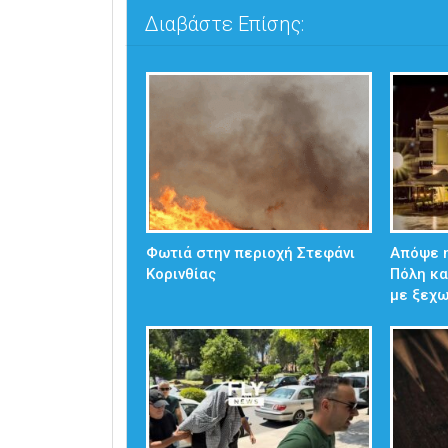
Διαβάστε Επίσης:
Φωτιά στην περιοχή Στεφάνι
Απόψε η
Κορινθίας
Πόλη κα
με ξεχ