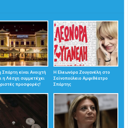
 Σπάρτη είναι Ανοιχτή
Η Ελεωνόρα Ζουγανέλη στο
ι η Λέσχη συμμετέχει
Σαϊνοπούλειο Αμφιθέατρο
ωριστές προσφορές!
Σπάρτης