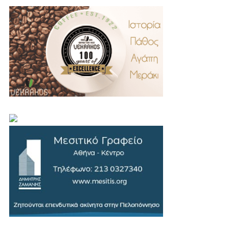
.
..
…