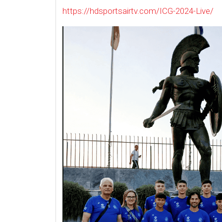
https
://
hdsportsairtv
.
com
/
ICG
-2024-
Live
/