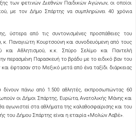
αρξης των φετινών Διεθνών Παιδικών Αγώνων, οι οποίοι
κού, με τον Δήμο Σπάρτης να συμπληρώνει 40 χρόνια
ς, ύστερα από τις συντονισμένες προσπάθειες του
ύ, κ. Παναγιώτη Κουρτσούνη και συνοδευόμενη από τους
ύ και Αθλητισμού, κ.κ. Σπύρο Σελίμο κα
ι Παντελή
την περασμένη Παρασκευή το βράδυ με το ειδικό βαν του
 και έφτασαν στο Μεξικό μετά από ένα ταξίδι διάρκειας
 δίνουν πάνω από 1.500 αθλητές, εκπροσωπώντας 60
ωπούν οι Δήμοι Σπάρτης, Ευρώτα, Ανατολικής Μάνης και
θα αγωνιστεί στα αθλήματα της καλαθοσφαίρισης και του
ής του Δήμου Σπάρτης είναι η εταιρία «Μολών Λαβέ».