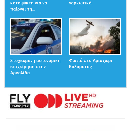
καταψύκτη για να
ναρκωτικά
παίρνει τη…
Στοχευμένη αστυνομική
Φωτιά στο Αριοχώρι
επιχείρηση στην
Καλαμάτας
Αργολίδα