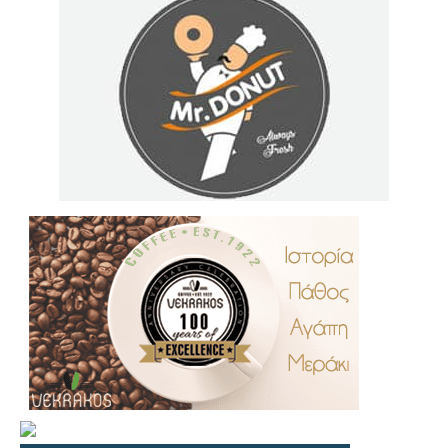
.
..
…