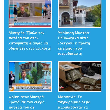
Μυστράς: Έβαλε τον
Υπόθεση Μυστρά:
πατέρα του στον
Παθολογικά αίτια
καταψύκτη & αύριο θα
«δείχνει» η πρώτη
οδηγηθεί στον ανακριτή
εκτίμηση του
ιατροδικαστή
Φρίκη στον Μυστρά:
Μεσσηνία: Σε
Κρατούσε τον νεκρό
ταχυδρομικό δέμα
πατέρα του σε
παραδίδονταν τα