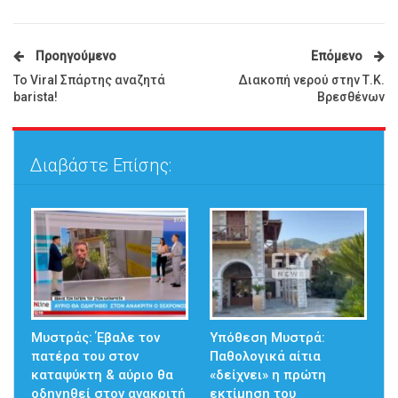
Προηγούμενο
Επόμενο
Το Viral Σπάρτης αναζητά
Διακοπή νερού στην Τ.Κ.
barista!
Βρεσθένων
Διαβάστε Επίσης:
Μυστράς: Έβαλε τον
Υπόθεση Μυστρά:
πατέρα του στον
Παθολογικά αίτια
καταψύκτη & αύριο θα
«δείχνει» η πρώτη
οδηγηθεί στον ανακριτή
εκτίμηση του