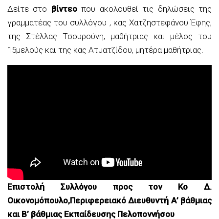
Δείτε στο
βίντεο
που ακολουθεί τις δηλώσεις της
γραμματέας του συλλόγου , κας Χατζηστεφάνου Έφης,
της Στέλλας Τσουρούνη, μαθήτριας και μέλος του
15μελούς και της κας Ατματζίδου, μητέρα μαθήτριας.
Επιστολή Συλλόγου προς τον Κο Δ.
Οικονομόπουλο,Περιφερειακό Διευθυντή Α’ βάθμιας
και Β’ βάθμιας Εκπαίδευσης Πελοποννήσου