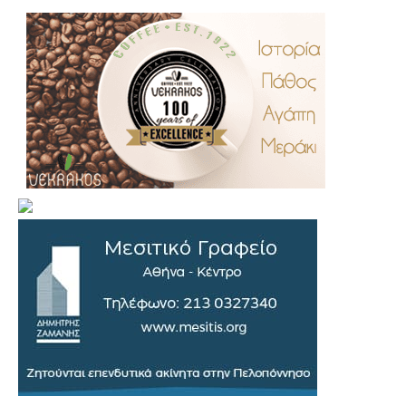
.
..
…