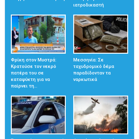
ιατροδικαστή
Φρίκη στον Μυστρά:
Μεσσηνία: Σε
Κρατούσε τον νεκρό
ταχυδρομικό δέμα
πατέρα του σε
παραδίδονταν τα
καταψύκτη για να
ναρκωτικά
παίρνει τη…