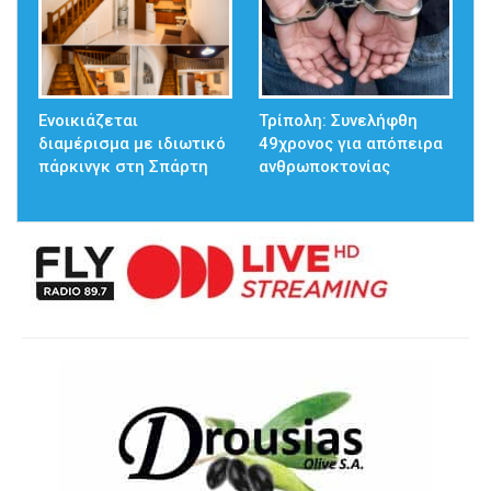
Ενοικιάζεται
Τρίπολη: Συνελήφθη
διαμέρισμα με ιδιωτικό
49χρονος για απόπειρα
πάρκινγκ στη Σπάρτη
ανθρωποκτονίας