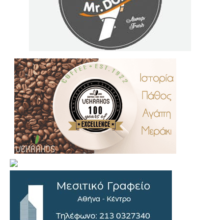
.
..
…