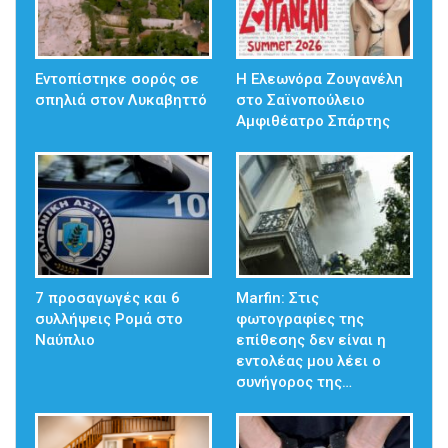
Εντοπίστηκε σορός σε
Η Ελεωνόρα Ζουγανέλη
σπηλιά στον Λυκαβηττό
στο Σαϊνοπούλειο
Αμφιθέατρο Σπάρτης
7 προσαγωγές και 6
Marfin: Στις
συλλήψεις Ρομά στο
φωτογραφίες της
Ναύπλιο
επίθεσης δεν είναι η
εντολέας μου λέει ο
συνήγορος της…