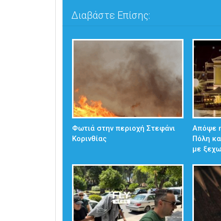
Διαβάστε Επίσης:
Φωτιά στην περιοχή Στεφάνι
Απόψε η
Κορινθίας
Πόλη κα
με ξεχ