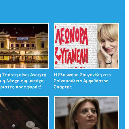
 Σπάρτη είναι Ανοιχτή
Η Ελεωνόρα Ζουγανέλη στο
ι η Λέσχη συμμετέχει
Σαϊνοπούλειο Αμφιθέατρο
ωριστές προσφορές!
Σπάρτης