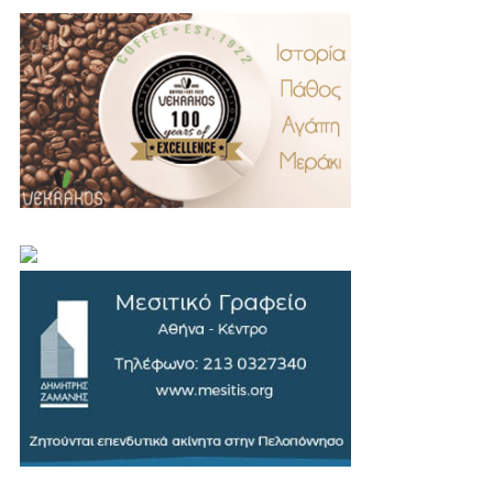
.
..
…