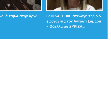
νουά τάβλι στην Άρνα
ΕΛΠΙΔΑ: 1.000 στελέχη της ΝΔ
έφυγαν για τον Αντώνη Σαμαρά
– Θύελλα σε ΣΥΡΙΖΑ…