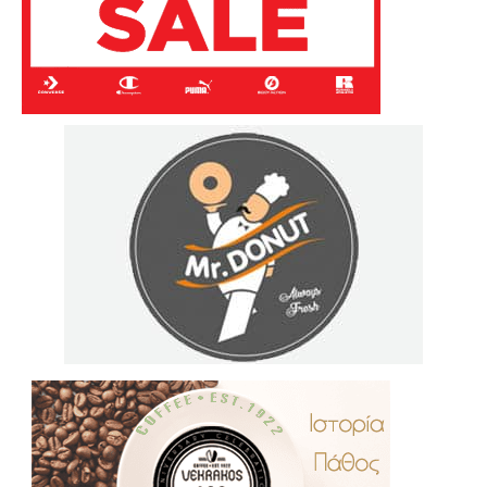
.
..
…