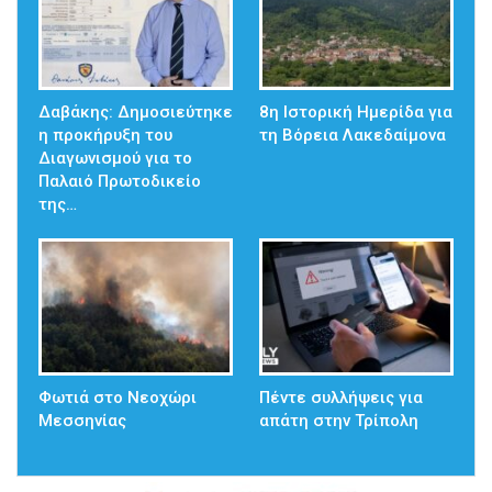
Δαβάκης: Δημοσιεύτηκε
8η Ιστορική Ημερίδα για
η προκήρυξη του
τη Βόρεια Λακεδαίμονα
Διαγωνισμού για το
Παλαιό Πρωτοδικείο
της…
Φωτιά στο Νεοχώρι
Πέντε συλλήψεις για
Μεσσηνίας
απάτη στην Τρίπολη