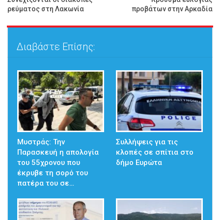
ρεύματος στη Λακωνία
προβάτων στην Αρκαδία
Διαβάστε Επίσης:
Μυστράς: Την
Συλλήψεις για τις
Παρασκευή η απολογία
κλοπές σε σπίτια στο
του 55χρονου που
δήμο Ευρώτα
έκρυβε τη σορό του
πατέρα του σε…