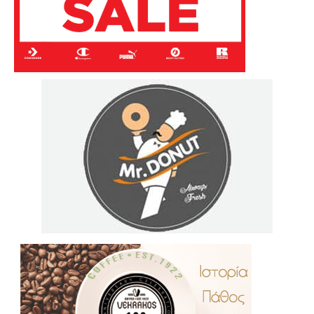
.
..
…