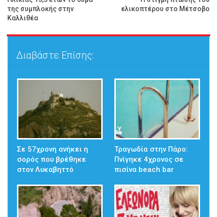
της συμπλοκής στην
ελικοπτέρου στο Μέτσοβο
Καλλιθέα
Διαβάστε Επίσης:
Σε 57χρονη ανήκει η
Τραγωδία στην Πάρο:
σορός που βρέθηκε
Πνίγηκε 4χρονος σε
στον Λυκαβηττό
πισίνα beach bar