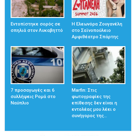
Εντοπίστηκε σορός σε
Η Ελεωνόρα Ζουγανέλη
σπηλιά στον Λυκαβηττό
στο Σαϊνοπούλειο
Αμφιθέατρο Σπάρτης
7 προσαγωγές και 6
Marfin: Στις
συλλήψεις Ρομά στο
φωτογραφίες της
Ναύπλιο
επίθεσης δεν είναι η
εντολέας μου λέει ο
συνήγορος της…