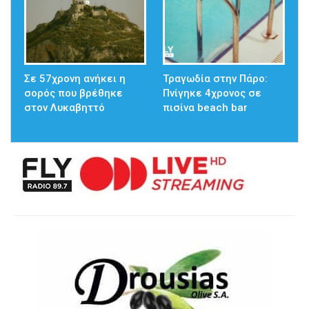
Σε 57χρονη ανήκει η
Τραγωδία στην Πάρο:
σορός που βρέθηκε
Πνίγηκε 4χρονος σε
στον Λυκαβηττό
πισίνα beach bar