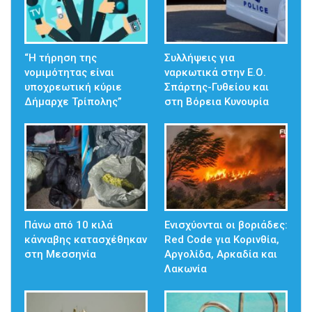
“Η τήρηση της
Συλλήψεις για
νομιμότητας είναι
ναρκωτικά στην Ε.Ο.
υποχρεωτική κύριε
Σπάρτης-Γυθείου και
Δήμαρχε Τρίπολης”
στη Βόρεια Κυνουρία
Πάνω από 10 κιλά
Ενισχύονται οι βοριάδες:
κάνναβης κατασχέθηκαν
Red Code για Κορινθία,
στη Μεσσηνία
Αργολίδα, Αρκαδία και
Λακωνία