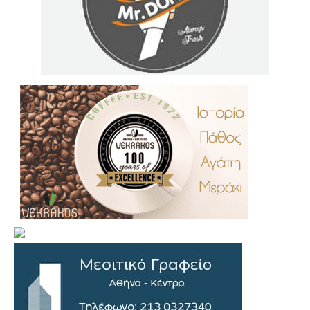
.
..
…