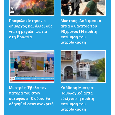
Προφυλακίστηκαν ο
Μυστράς: Από φυσικά
δήμαρχος και άλλοι δύο
αίτια ο θάνατος του
για τη μεγάλη φωτιά
90χρονου | Η πρώτη
στη Βοιωτία
εκτίμηση του
ιατροδικαστή
Μυστράς: Έβαλε τον
Υπόθεση Μυστρά:
πατέρα του στον
Παθολογικά αίτια
καταψύκτη & αύριο θα
«δείχνει» η πρώτη
οδηγηθεί στον ανακριτή
εκτίμηση του
ιατροδικαστή