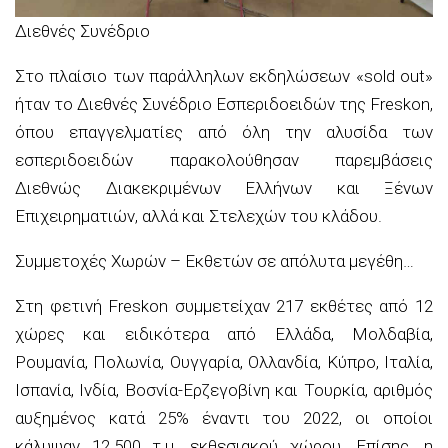
Διεθνές Συνέδριο
Στο πλαίσιο των παράλληλων εκδηλώσεων «sold out»
ήταν το Διεθνές Συνέδριο Εσπεριδοειδών της Freskon,
όπου επαγγελματίες από όλη την αλυσίδα των
εσπεριδοειδών παρακολούθησαν παρεμβάσεις
Διεθνώς Διακεκριμένων Ελλήνων και Ξένων
Επιχειρηματιών, αλλά και Στελεχών του κλάδου.
Συμμετοχές Χωρών – Εκθετών σε απόλυτα μεγέθη…
Στη φετινή Freskon συμμετείχαν 217 εκθέτες από 12
χώρες και ειδικότερα από Ελλάδα, Μολδαβία,
Ρουμανία, Πολωνία, Ουγγαρία, Ολλανδία, Κύπρο, Ιταλία,
Ισπανία, Ινδία, Βοσνία-Ερζεγοβίνη και Toυρκία, αριθμός
αυξημένος κατά 25% έναντι του 2022, οι οποίοι
κάλυψαν 12.500 τ.μ. εκθεσιακού χώρου. Επίσης, η