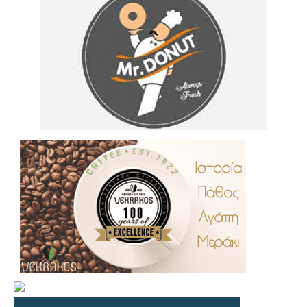
.
..
…