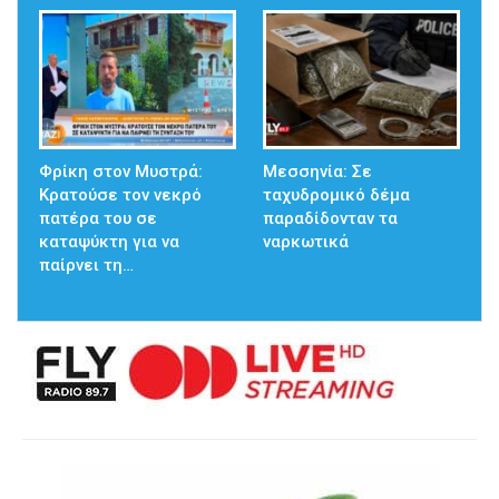
Φρίκη στον Μυστρά:
Μεσσηνία: Σε
Κρατούσε τον νεκρό
ταχυδρομικό δέμα
πατέρα του σε
παραδίδονταν τα
καταψύκτη για να
ναρκωτικά
παίρνει τη…