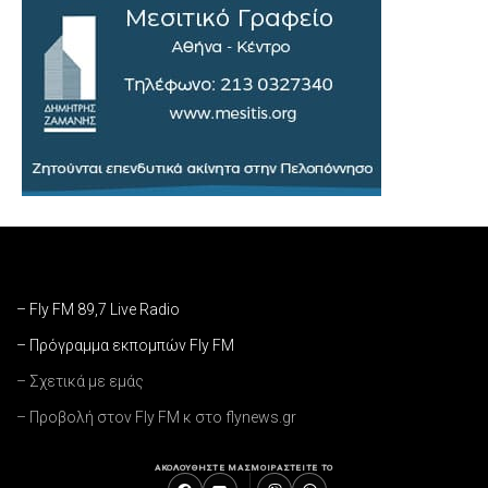
– Fly FM 89,7 Live Radio
– Πρόγραμμα εκπομπών Fly FM
– Σχετικά με εμάς
– Προβολή στον Fly FM κ στο flynews.gr
ΑΚΟΛΟΥΘΗΣΤΕ ΜΑΣ
ΜΟΙΡΑΣΤΕΙΤΕ ΤΟ