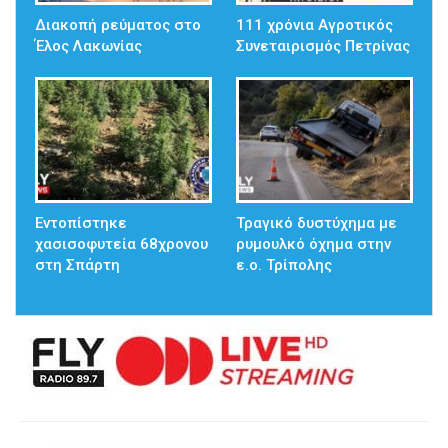
Διακοπή ρεύματος στο
111 χρόνια Αγροτικός
Έλος Λακωνίας
Συνεταιρισμός Πετρίνας
Εντοπίστηκε
Τραγικό δυστύχημα με
χασισοφυτεία 68χρονου
ρυμουλκό όχημα στην
στη Σπάρτη
ε.ο. Τρίπολης