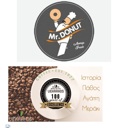
.
..
…