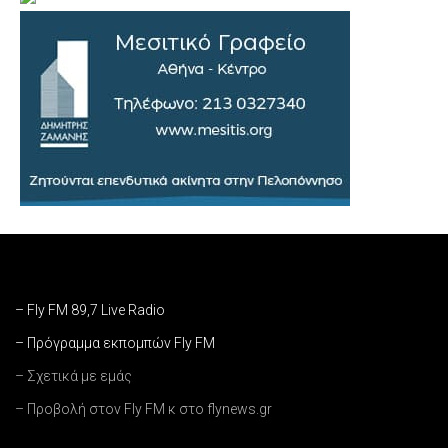
– Fly FM 89,7 Live Radio
– Πρόγραμμα εκπομπών Fly FM
– Σχετικά με εμάς
– Προβολή στον Fly FM κ στο flynews.gr