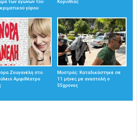
μμα των αγώνων του
Κορινθίας
κριματικού γύρου
νόρα Ζουγανέλη στο
Μυστράς: Καταδικάστηκε σε
ούλειο Αμφιθέατρο
11 μήνες με αναστολή ο
ς
55χρονος