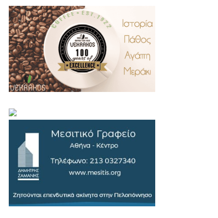
.
..
…