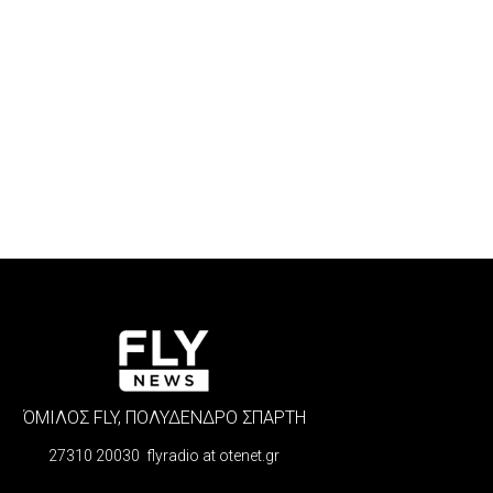
ΌΜΙΛΟΣ FLY, ΠΟΛΥΔΕΝΔΡΟ ΣΠΑΡΤΗ
27310 20030 flyradio at otenet.gr