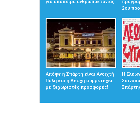
για απόπειρα ανθρωποκτονίας
πρόγρα
2ου προ
Απόψε η Σπάρτη είναι Ανοιχτή
Η Ελεω
Πόλη και η Λέσχη συμμετέχει
Σαϊνοπ
με ξεχωριστές προσφορές!
Σπάρτη