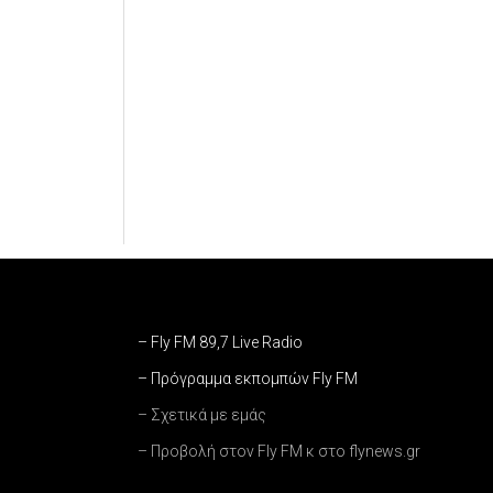
– Fly FM 89,7 Live Radio
– Πρόγραμμα εκπομπών Fly FM
– Σχετικά με εμάς
– Προβολή στον Fly FM κ στο flynews.gr