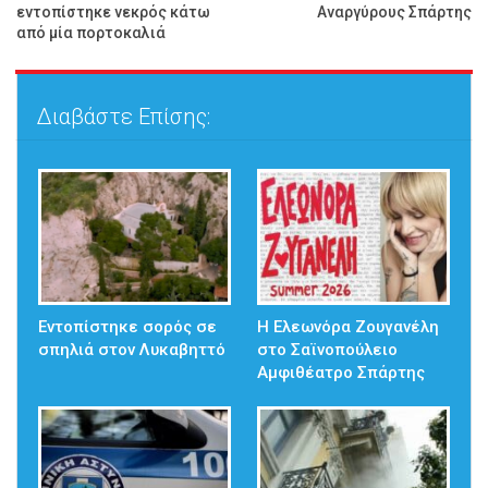
εντοπίστηκε νεκρός κάτω
Αναργύρους Σπάρτης
από μία πορτοκαλιά
Διαβάστε Επίσης:
Εντοπίστηκε σορός σε
Η Ελεωνόρα Ζουγανέλη
σπηλιά στον Λυκαβηττό
στο Σαϊνοπούλειο
Αμφιθέατρο Σπάρτης