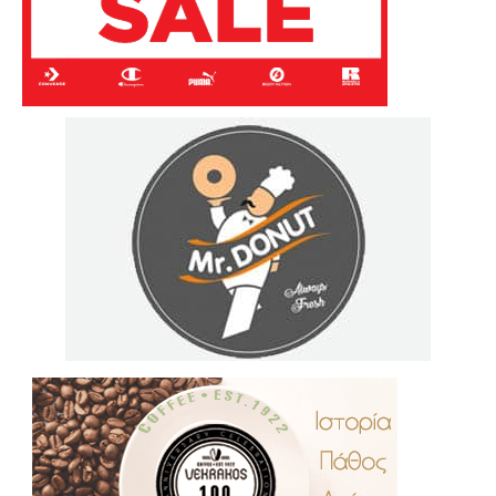
.
..
…