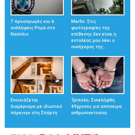
7 προσαγωγές και 6
Marfin: Στις
συλλήψεις Ρομά στο
φωτογραφίες της
Ναύπλιο
επίθεσης δεν είναι η
εντολέας μου λέει ο
συνήγορος της…
Ενοικιάζεται
Τρίπολη: Συνελήφθη
διαμέρισμα με ιδιωτικό
49χρονος για απόπειρα
πάρκινγκ στη Σπάρτη
ανθρωποκτονίας