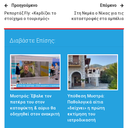
Προηγούμενο
Επόμενο
Ρεπορτάζ Fly: «Κερδίζει το
Στη Νεμέα ο Νίκας για τις
στοίχημα ο τουρισμός»
καταστροφές στα αμπέλια
Διαβάστε Επίσης:
Μυστράς: Έβαλε τον
Υπόθεση Μυστρά:
πατέρα του στον
Παθολογικά αίτια
καταψύκτη & αύριο θα
«δείχνει» η πρώτη
οδηγηθεί στον ανακριτή
εκτίμηση του
ιατροδικαστή