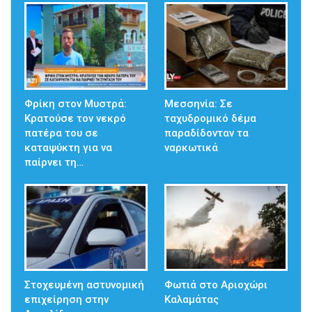
Φρίκη στον Μυστρά:
Μεσσηνία: Σε
Κρατούσε τον νεκρό
ταχυδρομικό δέμα
πατέρα του σε
παραδίδονταν τα
καταψύκτη για να
ναρκωτικά
παίρνει τη…
Στοχευμένη αστυνομική
Φωτιά στο Αριοχώρι
επιχείρηση στην
Καλαμάτας