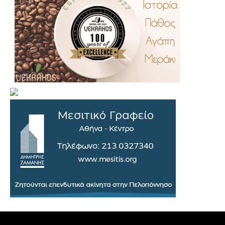
.
..
…