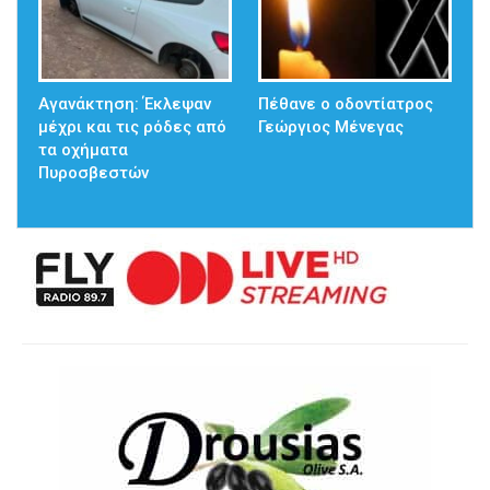
Αγανάκτηση: Έκλεψαν
Πέθανε ο οδοντίατρος
μέχρι και τις ρόδες από
Γεώργιος Μένεγας
τα οχήματα
Πυροσβεστών