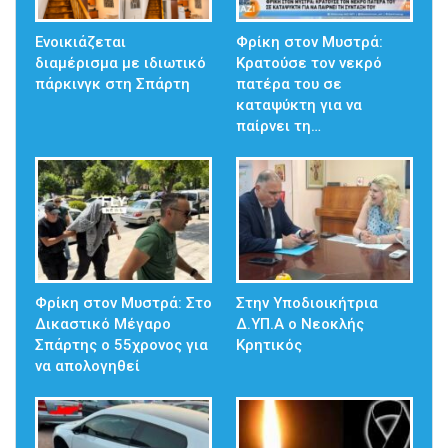
Ενοικιάζεται
Φρίκη στον Μυστρά:
διαμέρισμα με ιδιωτικό
Κρατούσε τον νεκρό
πάρκινγκ στη Σπάρτη
πατέρα του σε
καταψύκτη για να
παίρνει τη…
Φρίκη στον Μυστρά: Στο
Στην Υποδιοικήτρια
Δικαστικό Μέγαρο
Δ.ΥΠ.Α ο Νεοκλής
Σπάρτης ο 55χρονος για
Κρητικός
να απολογηθεί