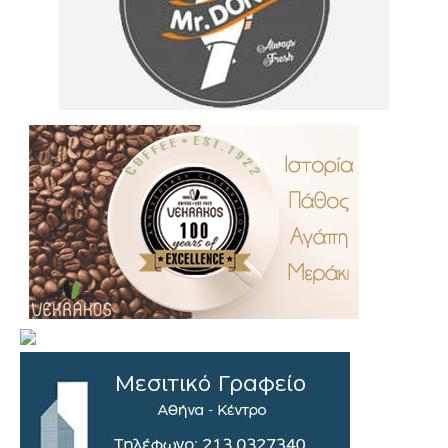
.
..
…