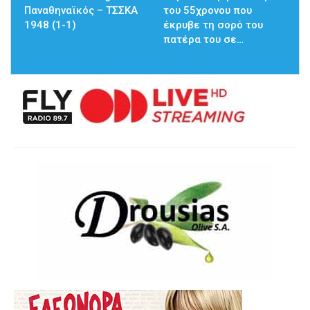
Παναθηναϊκός – ΤΣΣΚΑ
του 55χρονου που
1948 (1-1)
έκρυβε τη σορό του
πατέρα του σε…