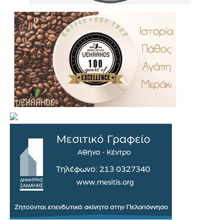
.
..
…