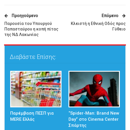
Προηγούμενο
Επόμενο
Παρουσία του Υπουργού
Κλειστή η Εθνική Οδός προς
Παπασταύρου η κοπή πίτας
Γύθειο
της ΝΔ Λακωνίας
Διαβάστε Επίσης:
Παρέμβαση ΠΕΣΠ για
“Spider-Man: Brand New
MERE Ελλάς
Day” στο Cinema Center
Σπάρτης