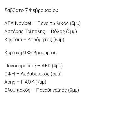
Σάββατο 7 Φεβρουαρίου
AΕΛ Νovibet – Παναιτωλικός (5μμ)
Αστέρας Τρίπολης – Βόλος (6μμ)
Κηφισιά – Ατρόμητος (8μμ)
Κυριακή 9 Φεβρουαρίου
Πανσερραϊκός – ΑΕΚ (4μμ)
ΟΦΗ – Λεβαδειακός (5μμ)
Αρης – ΠΑΟΚ (7μμ)
Ολυμπιακός – Παναθηναϊκός (9μμ)