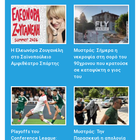
Η Ελεωνόρα Ζουγανέλη
Mυστράς: Σήμερα η
στο Σαϊνοπούλειο
νεκροψία στη σορό του
Αμφιθέατρο Σπάρτης
90χρονου που κρατούσε
σε καταψύκτη ο γιος
του
Playoffs του
Μυστράς: Την
Conference League:
Παρασκευή η απολογία