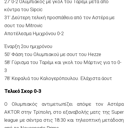
27′ 0-2 Ολυμπιακός με γκολ του Ταρέμι μετά από
κόντρα του Sipcic
31′ Δεύτερη τελική προσπάθεια από τον Αστέρα με
σουτ του Mitrovic
Αποτέλεσμα Ημιχρόνου 0-2
Έναρξη 2ου ημιχρόνου
50′ Φάση του Ολυμπιακού με σουτ του Hezze
58′ Γύρισμα του Ταρέμι και γκολ του Μάρτινς για το 0-
3
78′ Κεφαλιά του Καλογερόπουλου. Ελάχιστα άουτ
Τελικό Σκορ 0-3
Ο Ολυμπιακός αντιμετωπίζει απόψε τoν Αστέρα
AKTOR στην Τρίπολη, στο εξαναβολής ματς της Super
league με σέντρα στις 18:30 και τηλεοπτική μετάδοση
από το Novasports Prime.