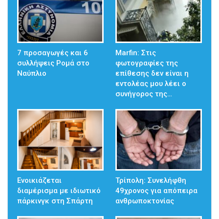
7 προσαγωγές και 6
Marfin: Στις
συλλήψεις Ρομά στο
φωτογραφίες της
Ναύπλιο
επίθεσης δεν είναι η
εντολέας μου λέει ο
συνήγορος της…
Ενοικιάζεται
Τρίπολη: Συνελήφθη
διαμέρισμα με ιδιωτικό
49χρονος για απόπειρα
πάρκινγκ στη Σπάρτη
ανθρωποκτονίας