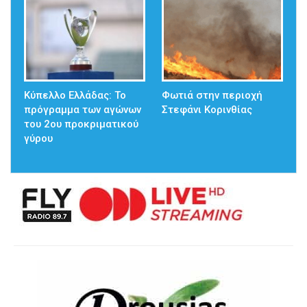
Κύπελλο Ελλάδας: Το
Φωτιά στην περιοχή
πρόγραμμα των αγώνων
Στεφάνι Κορινθίας
του 2ου προκριματικού
γύρου