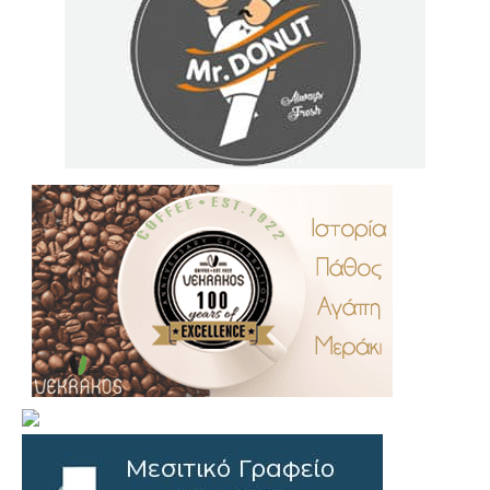
.
..
…