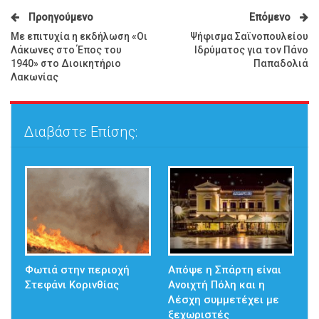
Προηγούμενο
Επόμενο
Με επιτυχία η εκδήλωση «Οι
Ψήφισμα Σαϊνοπουλείου
Λάκωνες στο Έπος του
Ιδρύματος για τον Πάνο
1940» στο Διοικητήριο
Παπαδολιά
Λακωνίας
Διαβάστε Επίσης:
Φωτιά στην περιοχή
Απόψε η Σπάρτη είναι
Στεφάνι Κορινθίας
Ανοιχτή Πόλη και η
Λέσχη συμμετέχει με
ξεχωριστές