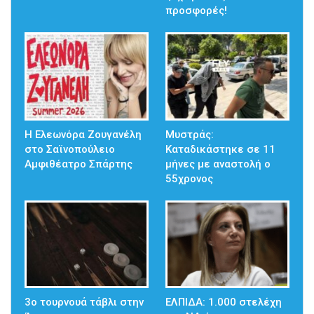
προσφορές!
Η Ελεωνόρα Ζουγανέλη
Μυστράς:
στο Σαϊνοπούλειο
Καταδικάστηκε σε 11
Αμφιθέατρο Σπάρτης
μήνες με αναστολή ο
55χρονος
3ο τουρνουά τάβλι στην
ΕΛΠΙΔΑ: 1.000 στελέχη