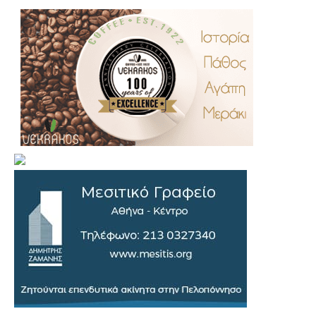
.
..
…