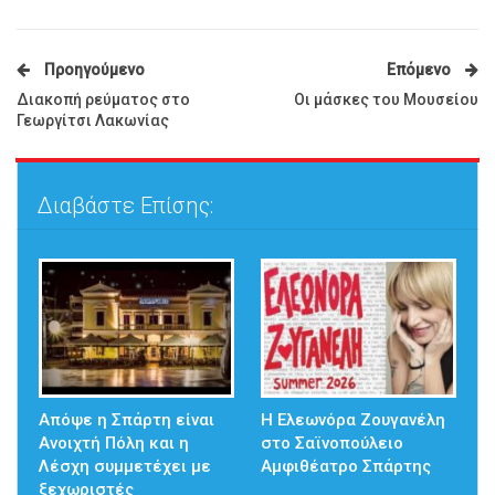
Προηγούμενο
Επόμενο
Διακοπή ρεύματος στο
Οι μάσκες του Μουσείου
Γεωργίτσι Λακωνίας
Διαβάστε Επίσης:
Απόψε η Σπάρτη είναι
Η Ελεωνόρα Ζουγανέλη
Ανοιχτή Πόλη και η
στο Σαϊνοπούλειο
Λέσχη συμμετέχει με
Αμφιθέατρο Σπάρτης
ξεχωριστές