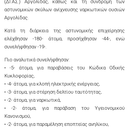
(ΔΙ.ΑΣ.) Αργολίδας, καθώς και τη συνδρομή των
αστυνομικών σκύλων ανίχνευσης ναρκωτικών ουσιών
Αργολίδας.
Κατά τη διάρκεια της αστυνομικής επιχείρησης
ελέχθησαν -180- άτομα, προσήχθησαν -44-, ενώ
συνελήφθησαν -19-.
Πιο αναλυτικά συνελήφθησαν:
• -5- άτομα, για παραβάσεις του Κώδικα Οδικής
Κυκλοφορίας,
• -4- άτομα, για κλοπή ηλεκτρικής ενέργειας,
• -3- άτομα, για στέρηση δελτίου ταυτότητας,
• -2- άτομα, για ναρκωτικά,
• -2- άτομα, για παράβαση του Υγειονομικού
Κανονισμού,
• -2- άτομα, για παραμέληση εποπτείας ανηλίκου,