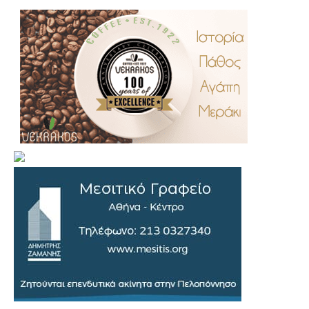
.
..
…