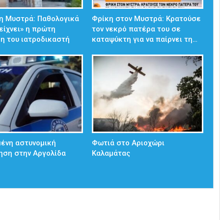
η Μυστρά: Παθολογικά
Φρίκη στον Μυστρά: Κρατούσε
δείχνει» η πρώτη
τον νεκρό πατέρα του σε
η του ιατροδικαστή
καταψύκτη για να παίρνει τη…
ένη αστυνομική
Φωτιά στο Αριοχώρι
ηση στην Αργολίδα
Καλαμάτας