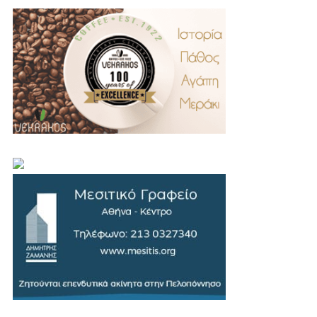
.
..
…