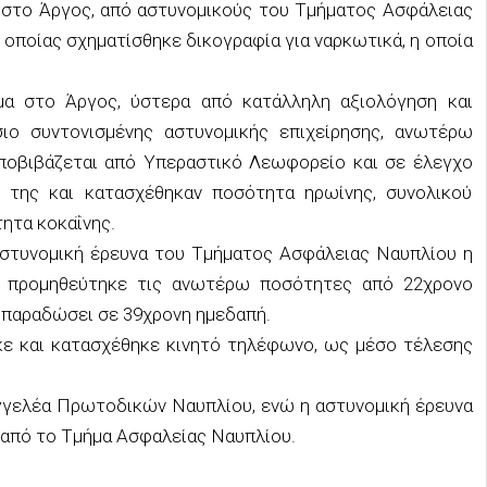
α στο Άργος, από αστυνομικούς του Τμήματος Ασφάλειας
 οποίας σχηματίσθηκε δικογραφία για ναρκωτικά, η οποία
υμα στο Άργος, ύστερα από κατάλληλη αξιολόγηση και
ιο συντονισμένης αστυνομικής επιχείρησης, ανωτέρω
αποβιβάζεται από Υπεραστικό Λεωφορείο και σε έλεγχο
 της και κατασχέθηκαν ποσότητα ηρωίνης, συνολικού
τητα κοκαΐνης.
στυνομική έρευνα του Τμήματος Ασφάλειας Ναυπλίου η
υ προμηθεύτηκε τις ανωτέρω ποσότητες από 22χρονο
ς παραδώσει σε 39χρονη ημεδαπή.
κε και κατασχέθηκε κινητό τηλέφωνο, ως μέσο τέλεσης
αγγελέα Πρωτοδικών Ναυπλίου, ενώ η αστυνομική έρευνα
ι από το Τμήμα Ασφαλείας Ναυπλίου.