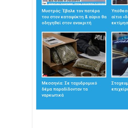
Μυστράς: Έβαλε τον πατέρα
Υπόθεσ
του στον καταψύκτη & αύριο θα
αίτια «
οδηγηθεί στον ανακριτή
εκτίμησ
Μεσσηνία: Σε ταχυδρομικό
Στοχευμ
δέμα παραδίδονταν τα
επιχείρ
ναρκωτικά