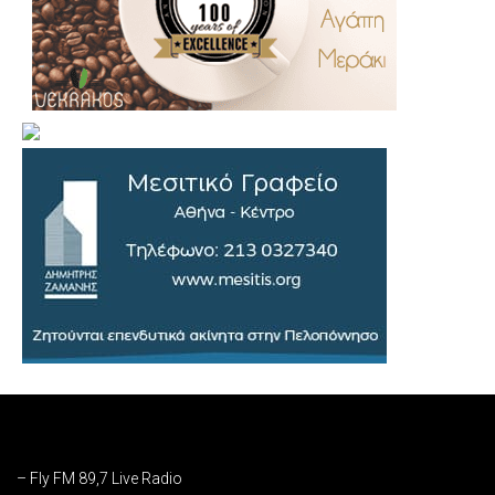
.
..
…
– Fly FM 89,7 Live Radio