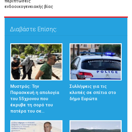
περιπτώσεις
ενδοοικογενειακής βίας
Διαβάστε Επίσης:
Μυστράς: Την
Συλλήψεις για τις
Παρασκευή η απολογία
κλοπές σε σπίτια στο
του 55χρονου που
δήμο Ευρώτα
έκρυβε τη σορό του
πατέρα του σε…