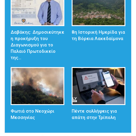
Δαβάκης: Δημοσιεύτηκε
8η Ιστορική Ημερίδα για
η προκήρυξη του
τη Βόρεια Λακεδαίμονα
Διαγωνισμού για το
Παλαιό Πρωτοδικείο
της…
Φωτιά στο Νεοχώρι
Πέντε συλλήψεις για
Μεσσηνίας
απάτη στην Τρίπολη