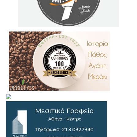
.
..
…