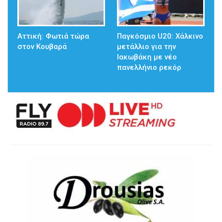
Αττική: Φωτιά τώρα
Παγκόσμιο U20: Χάλκινο
στον Κουβαρά
μετάλλιο για την
Ιακωβάκη με νέο
πανελλήνιο ρεκόρ