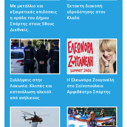
Με μετάλλιο και
Έκτακτη διακοπή
εξαιρετικές επιδόσεις
υδροδότησης στον
η ομάδα του Δήμου
Κλαδά
Σπάρτης στους 58ους
Διεθνείς…
Συλλήψεις στην
Η Ελεωνόρα Ζουγανέλη
Λακωνία: Κλοπές και
στο Σαϊνοπούλειο
κατανάλωση αλκοόλ
Αμφιθέατρο Σπάρτης
από ανήλικους