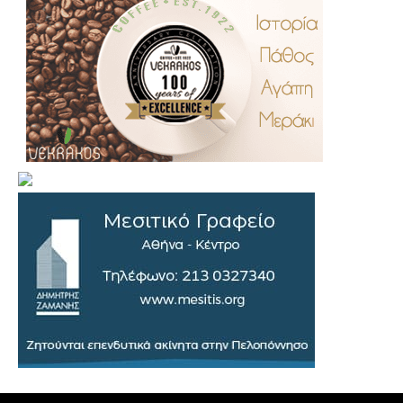
.
..
…