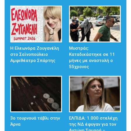
Η Ελεωνόρα Ζουγανέλη
Μυστράς:
στο Σαϊνοπούλειο
Καταδικάστηκε σε 11
Αμφιθέατρο Σπάρτης
μήνες με αναστολή ο
55χρονος
3ο τουρνουά τάβλι στην
ΕΛΠΙΔΑ: 1.000 στελέχη
Άρνα
της ΝΔ έφυγαν για τον
Αντώνη Σαμαρά –