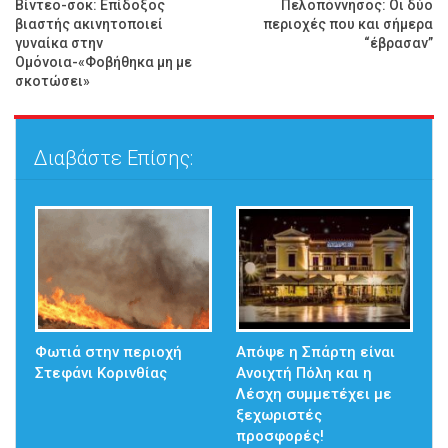
Βίντεο-σοκ: Επίδοξος
Πελοπόννησος: Οι δύο
βιαστής ακινητοποιεί
περιοχές που και σήμερα
γυναίκα στην
“έβρασαν”
Ομόνοια-«Φοβήθηκα μη με
σκοτώσει»
Διαβάστε Επίσης:
Φωτιά στην περιοχή
Απόψε η Σπάρτη είναι
Στεφάνι Κορινθίας
Ανοιχτή Πόλη και η
Λέσχη συμμετέχει με
ξεχωριστές
προσφορές!