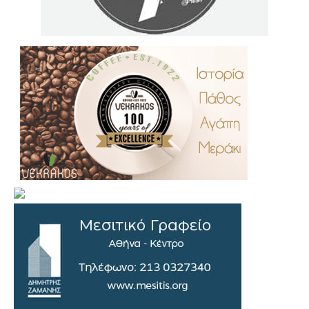
.
..
…