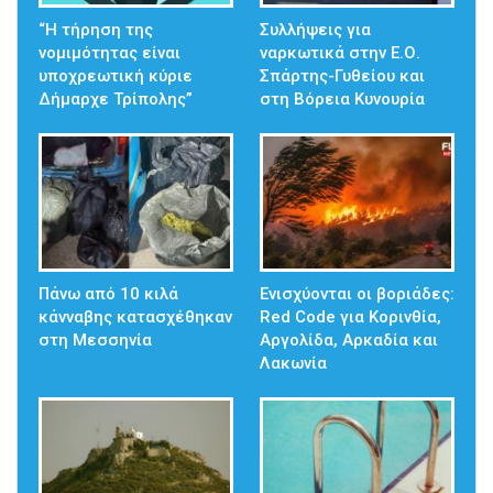
“Η τήρηση της
Συλλήψεις για
νομιμότητας είναι
ναρκωτικά στην Ε.Ο.
υποχρεωτική κύριε
Σπάρτης-Γυθείου και
Δήμαρχε Τρίπολης”
στη Βόρεια Κυνουρία
Πάνω από 10 κιλά
Ενισχύονται οι βοριάδες:
κάνναβης κατασχέθηκαν
Red Code για Κορινθία,
στη Μεσσηνία
Αργολίδα, Αρκαδία και
Λακωνία