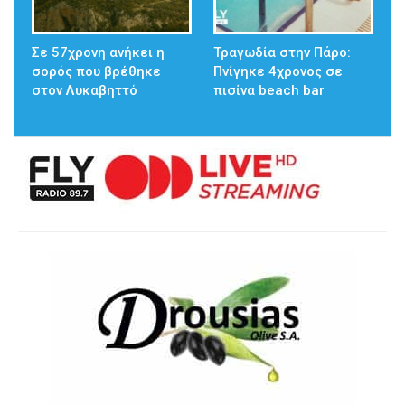
Σε 57χρονη ανήκει η
Τραγωδία στην Πάρο:
σορός που βρέθηκε
Πνίγηκε 4χρονος σε
στον Λυκαβηττό
πισίνα beach bar